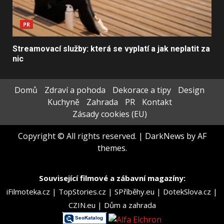
PR
Streamovací služby: která se vyplatí a jak neplatit za
nic
Domů
Zdraví a pohoda
Dekorace a tipy
Design
Kuchyně
Zahrada
PR
Kontakt
Zásady cookies (EU)
Copyright © All rights reserved.
|
DarkNews
by AF
themes.
Související filmové a zábavní magazíny:
iFilmoteka.cz
|
TopStories.cz
|
SPříběhy.eu
|
DotekSlova.cz
|
CZIN.eu
|
Dům a zahrada