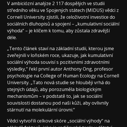
V ambiciózní analýze 2 117 dospělých ve studii
středního věku ve Spojených státech (MIDUS) vědci z
Cornell University zjistili, že celoživotní investice do
sociálních dluhopisů a spojení – „kumulativní sociální
výhoda“ – je klíčem k tomu, aby zůstala zdravější
déle.
„Tento článek staví na základní studii, kterou jsme
zveřejnili v loňském roce, ukazuje, jak kumulativní
sociální výhoda souvisí s pozitivními zdravotními
výsledky,“ řekl první autor Anthony Ong, profesor
psychologie na College of Human Ecology na Cornell
University. „Tato nová studie se hlouběji vrhá do
stejných údajů, aby porozuměla biologickým
mechanismům – v podstatě to, jak se sociální
souvislosti dostanou pod naši kůži, aby ovlivnily
stárnutí na molekulární úrovni.“
Vědci vytvořili celkové skóre „sociální výhody“ na