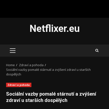
Skip
Netflixer.eu
to
content
PRIMARY
MENU
Home
Zdraví a pohoda
Sociální vazby pomalé stárnutí a zvýšení zdraví u starších
dospělých
Zdraví a pohoda
Sociální vazby pomalé stárnutí a zvýšení
zdraví u starších dospělých