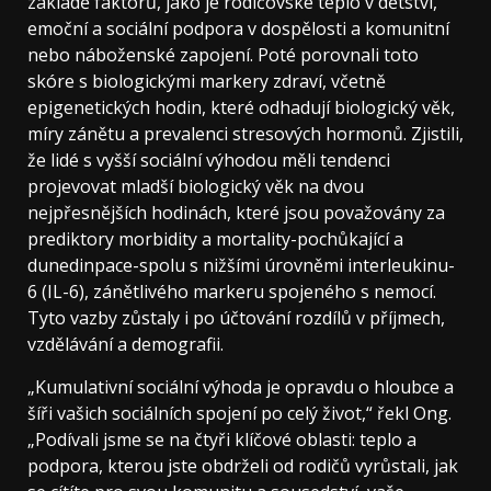
základě faktorů, jako je rodičovské teplo v dětství,
emoční a sociální podpora v dospělosti a komunitní
nebo náboženské zapojení. Poté porovnali toto
skóre s biologickými markery zdraví, včetně
epigenetických hodin, které odhadují biologický věk,
míry zánětu a prevalenci stresových hormonů. Zjistili,
že lidé s vyšší sociální výhodou měli tendenci
projevovat mladší biologický věk na dvou
nejpřesnějších hodinách, které jsou považovány za
prediktory morbidity a mortality-pochůkající a
dunedinpace-spolu s nižšími úrovněmi interleukinu-
6 (IL-6), zánětlivého markeru spojeného s nemocí.
Tyto vazby zůstaly i po účtování rozdílů v příjmech,
vzdělávání a demografii.
„Kumulativní sociální výhoda je opravdu o hloubce a
šíři vašich sociálních spojení po celý život,“ řekl Ong.
„Podívali jsme se na čtyři klíčové oblasti: teplo a
podpora, kterou jste obdrželi od rodičů vyrůstali, jak