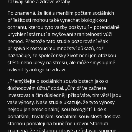
zažívají silné a zdravé vztahy.
To znamená, že lidé s menším počtem sociálních
příležitostí mohou také vynechat biologickou
ochranu, kterou tyto vazby poskytují – potenciálně
urychlení stárnutí a zvyšování zranitelnosti vůči
nemoci. Přestože tato studie pozorování však
přispívá k rostoucímu množství důkazů, což
naznačuje, že společenský život není jen otázkou
štěstí nebo úlevy na stresu, ale může smysluplně
ovlivnit fyziologické zdraví.
„Přemýšlejte o sociálních souvislostech jako o
důchodovém účtu,“ dodal. „Čím dříve začnete
investovat a čím důsledněji přispíváte, tím větší jsou
vaše výnosy. Naše studie ukazuje, že tyto výnosy
nejsou jen emocionální; jsou biologičtí. Lidé s
bohatšími, trvalejšími sociálními souvislosti doslova
stárnou pomaleji na buněčné úrovni. Stárnutí
znamená, že zůstanou zdravé a zůstávají spojené –