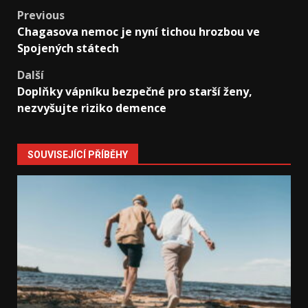
Post
Previous
Chagasova nemoc je nyní tichou hrozbou ve
navigation
Spojených státech
Další
Doplňky vápníku bezpečné pro starší ženy,
nezvyšujte riziko demence
SOUVISEJÍCÍ PŘÍBĚHY