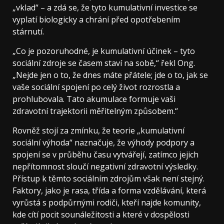
„vklad“ – a zdá se, že tyto kumulativní investice se
vyplatí biologicky a chrání před opotřebením
stárnutí.
„Co je pozoruhodné, je kumulativní účinek – tyto
sociální zdroje se časem staví na sobě,“ řekl Ong.
„Nejde jen o to, že dnes máte přátele; jde o to, jak se
vaše sociální spojení po celý život rozrostla a
prohlubovala. Tato akumulace formuje vaši
zdravotní trajektorii měřitelným způsobem.“
Rovněž stojí za zmínku, že teorie „kumulativní
sociální výhoda“ naznačuje, že výhody podpory a
spojení se v průběhu času vytvářejí, zatímco jejich
nepřítomnost sloučí negativní zdravotní výsledky.
Přístup k těmto sociálním zdrojům však není stejný.
Faktory, jako je rasa, třída a forma vzdělávání, která
vyrůstá s podpůrnými rodiči, kteří najde komunity,
kde cítí pocit sounáležitosti a které v dospělosti