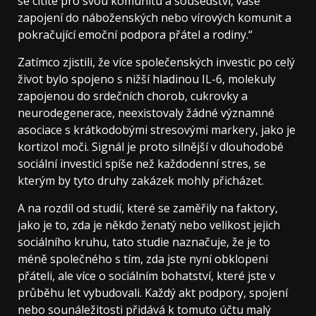
se cítíte pro svou komunitu a sousedství, vaše
zapojení do náboženských nebo vírových komunit a
pokračující emoční podpora přátel a rodiny.“
Zatímco zjistili, že více společenských investic po celý
život bylo spojeno s nižší hladinou IL-6, molekuly
zapojenou do srdečních chorob, cukrovky a
neurodegenerace, neexistovaly žádné významné
asociace s krátkodobými stresovými markery, jako je
kortizol moči. Signál je proto silnější v dlouhodobé
sociální investici spíše než každodenní stres, se
kterým by tyto druhy zakázek mohly přicházet.
A na rozdíl od studií, které se zaměřily na faktory,
jako je to, zda je někdo ženatý nebo velikost jejich
sociálního kruhu, tato studie naznačuje, že je to
méně společného s tím, zda jste nyní obklopeni
přáteli, ale více o sociálním bohatství, které jste v
průběhu let vybudovali. Každý akt podpory, spojení
nebo sounáležitosti přidává k tomuto účtu malý