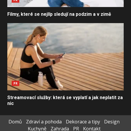
PR
Filmy, které se nejlíp sledují na podzim a v zimě
PR
Streamovací služby: která se vyplatí a jak neplatit za
nic
Domů
Zdraví a pohoda
Dekorace a tipy
Design
Kuchyně
Zahrada
PR
Kontakt