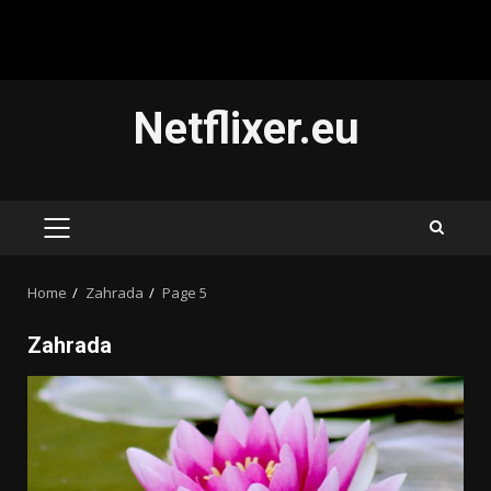
Skip
Netflixer.eu
to
content
PRIMARY
MENU
Home
Zahrada
Page 5
Zahrada