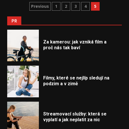
Stránkování
Previous
1
2
3
4
5
příspěvků
PR
Za kamerou: jak vzniká film a
proč nás tak baví
Filmy, které se nejlíp sledují na
podzim a v zimě
Streamovací služby: která se
vyplatí a jak neplatit za nic