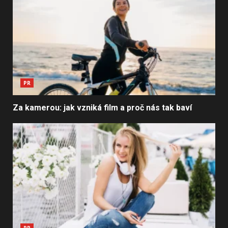
PR
Za kamerou: jak vzniká film a proč nás tak baví