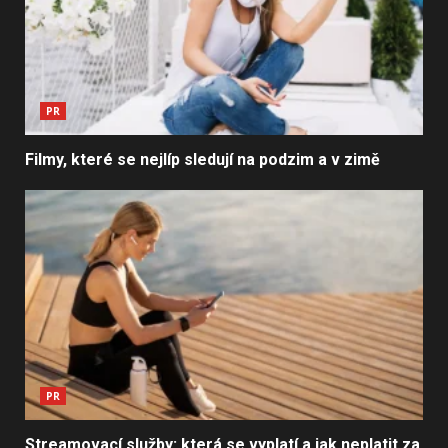
PR
Filmy, které se nejlíp sledují na podzim a v zimě
PR
Streamovací služby: která se vyplatí a jak neplatit za