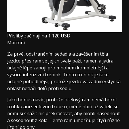
Přísliby začínají na 1 120 USD
Martoni
Za prvé, odstraněním sedadla a zavěšením těla
jezdce přes rám se jejich svaly paží, ramen a jádra
údajně lépe zapojí pro mnohem kompletnější a
vysoce intenzivní trénink. Tento trénink je také
údajně pohodlnější, protože jezdcova zadnice/stydká
oblast netlačí dolů proti sedlu.
Jako bonus navíc, protože ocelový rám nemá horní
trubku ani sedlovou trubku, méně hbití uživatelé se
nemusí snažit nic překračovat, aby mohli nasednout
a sesednout z kola. Tento rám umožňuje čtyři různé
jízdní polohy.