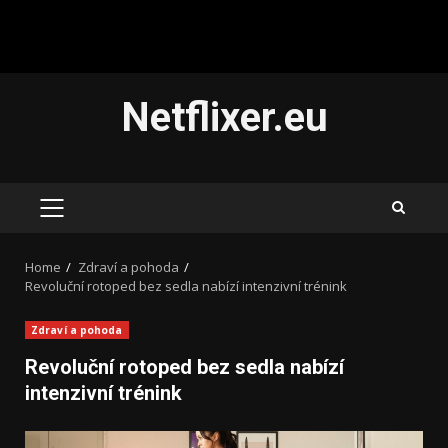
Skip
Netflixer.eu
to
content
PRIMARY
MENU
Home
Zdraví a pohoda
Revoluční rotoped bez sedla nabízí intenzivní trénink
Zdraví a pohoda
Revoluční rotoped bez sedla nabízí
intenzivní trénink