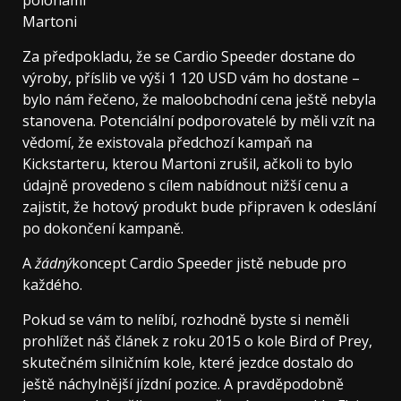
polohami
Martoni
Za předpokladu, že se Cardio Speeder dostane do
výroby, příslib ve výši 1 120 USD vám ho dostane –
bylo nám řečeno, že maloobchodní cena ještě nebyla
stanovena. Potenciální podporovatelé by měli vzít na
vědomí, že existovala předchozí kampaň na
Kickstarteru, kterou Martoni zrušil, ačkoli to bylo
údajně provedeno s cílem nabídnout nižší cenu a
zajistit, že hotový produkt bude připraven k odeslání
po dokončení kampaně.
A
žádný
koncept Cardio Speeder jistě nebude pro
každého.
Pokud se vám to nelíbí, rozhodně byste si neměli
prohlížet náš článek z roku 2015 o kole Bird of Prey,
skutečném silničním kole, které jezdce dostalo do
ještě náchylnější jízdní pozice. A pravděpodobně