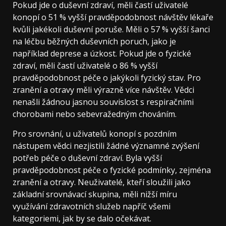
Pokud jde o duševní zdraví, měli častí uživatelé
konopí o 51 % vyšší pravděpodobnost návštěv lékaře
kvůli jakékoli duševní poruše. Měli o 57 % vyšší šanci
na léčbu běžných duševních poruch, jako je
například deprese a úzkost. Pokud jde o fyzické
zdraví, měli častí uživatelé o 86 % vyšší
pravděpodobnost péče o jakýkoli fyzický stav. Pro
zranění a otravy měli výrazně více návštěv. Vědci
nenašli žádnou jasnou souvislost s respiračními
chorobami nebo sebevražedným chováním.
Pro srovnání, u uživatelů konopí s pozdním
nástupem vědci nezjistili žádné významné zvýšení
potřeb péče o duševní zdraví. Byla vyšší
pravděpodobnost péče o fyzické podmínky, zejména
zranění a otravy. Neuživatelé, kteří sloužili jako
základní srovnávací skupina, měli nižší míru
využívání zdravotních služeb napříč všemi
kategoriemi, jak by se dalo očekávat.