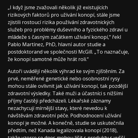
„I když jsme zvažovali několik již existujících
rizikových faktorů pro užívání konopí, stále jsme
zjistili rostoucí rizika používání zdravotnických
služeb pro problémy duševního a fyzického zdraví u
mládeže s časným začátkem užívání konopí,“ řekl
Pablo Martínez, PhD, hlavní autor studie a
postdoktorand ve společnosti McGill. „To naznačuje,
že konopí samotné může hrát roli.“
Autoři uvádějí několik výhrad ke svým zjištěním. Za
prvé, neměřené genetické nebo osobnostní rysy
mohou stále ovlivnit jak užívání konopí, tak pozdější
zdravotní výsledky. Také muži a účastníci s nižšími
příjmy častěji předcházeli. Lékařské záznamy
nezachycují mírnější stavy, které nevedou k
návštěvám zdravotní péče. Podhodnocení užívání
konopí je možné. A konečně, studie se uskutečnila
předtím, než Kanada legalizovala konopí (2018),
takže vzorce se dnes mohou lišit s produkty s vyšší