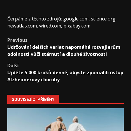
Čerpáme z těchto zdrojů: google.com, science.org,
newatlas.com, wired.com, pixabay.com
Post
Previous
Udržování delších varlat napomáhá rotvajlerům
navigation
odolnosti vůči stárnutí a dlouhé životnosti
Další
Ujděte 5 000 kroků denně, abyste zpomalili ústup
Alzheimerovy choroby
SOUVISEJÍCÍ PŘÍBĚHY