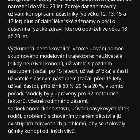
narození do věku 23 let. Zdroje dat zahrnovaly
užívání konopí sami účastníky (ve věku 12, 13, 15 a
17 let) plus oficiální lékařské záznamy o péči o
duševní a fyzické zdraví, kterou obdrželi ve věku 18
až 23 let.
Výzkumníci identifikovali tři vzorce užívání pomocí
skupinového modelování trajektorie: neuživatelé
(nikdy neužívali konopí), uživatelé s pozdním
nástupem (začali po 15 letech, užívali zřídka) a častí
uživatelé s časným nástupem (začali před 15 lety,
užívali často), přibližně 60 %, 20 % a 20 %, v tomto
pořadí. Modely byly upraveny pro 32 matoucích
faktorů, včetně rodinného zázemí,
socioekonomického stavu, užívání návykových látek
rodiči, problémů s chováním v raném dětství a již
existujících zdravotních problémů, aby se izolovaly
účinky konopí od jiných vlivů.