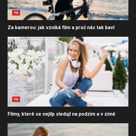
PR
Za kamerou: jak vzniká film a proč nás tak baví
PR
Filmy, které se nejlíp sledují na podzim a v zimě