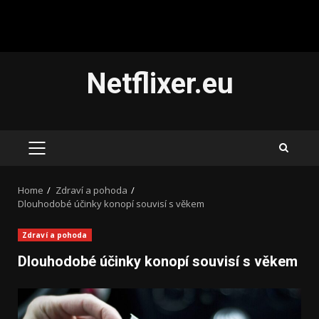
Skip
Netflixer.eu
to
content
PRIMARY
MENU
Home
Zdraví a pohoda
Dlouhodobé účinky konopí souvisí s věkem
Zdraví a pohoda
Dlouhodobé účinky konopí souvisí s věkem