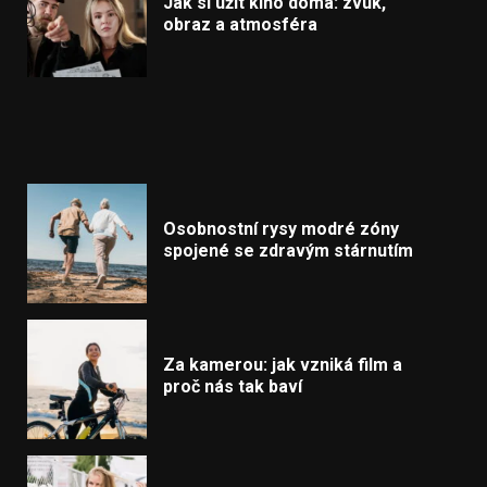
Jak si užít kino doma: zvuk,
obraz a atmosféra
Osobnostní rysy modré zóny
spojené se zdravým stárnutím
Za kamerou: jak vzniká film a
proč nás tak baví