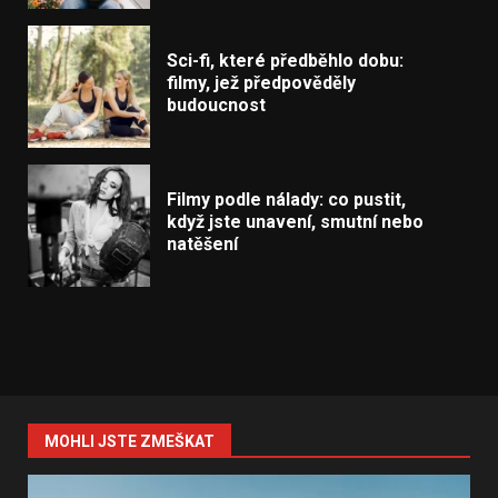
Sci-fi, které předběhlo dobu:
filmy, jež předpověděly
budoucnost
Filmy podle nálady: co pustit,
když jste unavení, smutní nebo
natěšení
MOHLI JSTE ZMEŠKAT