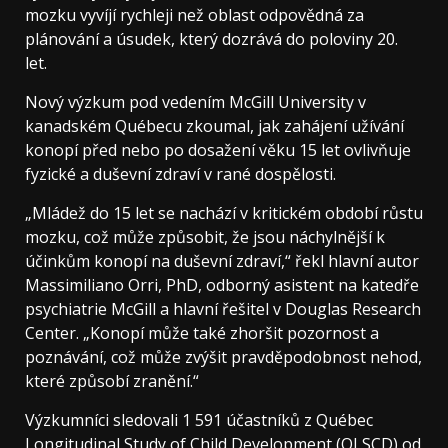
mozku vyvíjí rychleji než oblast odpovědná za
plánování a úsudek, který dozrává do poloviny 20.
let.
Nový výzkum pod vedením McGill University v
kanadském Québecu zkoumal, jak zahájení užívání
konopí před nebo po dosažení věku 15 let ovlivňuje
fyzické a duševní zdraví v rané dospělosti.
„Mládež do 15 let se nachází v kritickém období růstu
mozku, což může způsobit, že jsou náchylnější k
účinkům konopí na duševní zdraví,“ řekl hlavní autor
Massimiliano Orri, PhD, odborný asistent na katedře
psychiatrie McGill a hlavní řešitel v Douglas Research
Center. „Konopí může také zhoršit pozornost a
poznávání, což může zvýšit pravděpodobnost nehod,
které způsobí zranění.“
Výzkumníci sledovali 1 591 účastníků z Québec
Longitudinal Study of Child Development (QLSCD) od