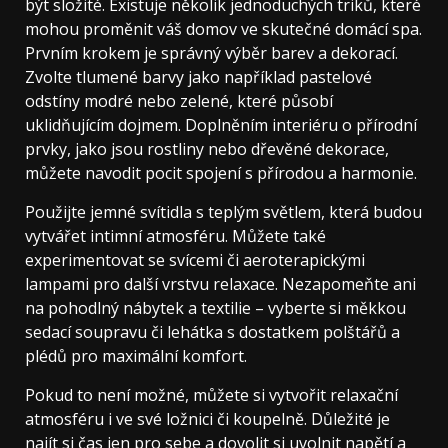
být složité. Existuje několik jednoduchých triků, které
mohou proměnit váš domov ve skutečné domácí spa.
Prvním krokem je správný výběr barev a dekorací.
Zvolte tlumené barvy jako například pastelové
odstíny modré nebo zelené, které působí
uklidňujícím dojmem. Doplněním interiéru o přírodní
prvky, jako jsou rostliny nebo dřevěné dekorace,
můžete navodit pocit spojení s přírodou a harmonie.
Použijte jemné svítidla s teplým světlem, která budou
vytvářet intimní atmosféru. Můžete také
experimentovat se svícemi či aeroterapickými
lampami pro další vrstvu relaxace. Nezapomeňte ani
na pohodlný nábytek a textilie – vyberte si měkkou
sedací soupravu či lehátka s dostatkem polštářů a
plédů pro maximální komfort.
Pokud to není možné, můžete si vytvořit relaxační
atmosféru i ve své ložnici či koupelně. Důležité je
najít si čas jen pro sebe a dovolit si uvolnit napětí a