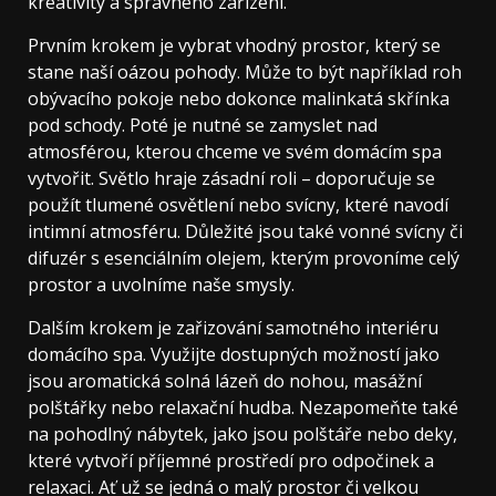
kreativity a správného zařízení.
Prvním krokem je vybrat vhodný prostor, který se
stane naší oázou pohody. Může to být například roh
obývacího pokoje nebo dokonce malinkatá skřínka
pod schody. Poté je nutné se zamyslet nad
atmosférou, kterou chceme ve svém domácím spa
vytvořit. Světlo hraje zásadní roli – doporučuje se
použít tlumené osvětlení nebo svícny, které navodí
intimní atmosféru. Důležité jsou také vonné svícny či
difuzér s esenciálním olejem, kterým provoníme celý
prostor a uvolníme naše smysly.
Dalším krokem je zařizování samotného interiéru
domácího spa. Využijte dostupných možností jako
jsou aromatická solná lázeň do nohou, masážní
polštářky nebo relaxační hudba. Nezapomeňte také
na pohodlný nábytek, jako jsou polštáře nebo deky,
které vytvoří příjemné prostředí pro odpočinek a
relaxaci. Ať už se jedná o malý prostor či velkou