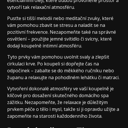
esenciálními oleji, které budou provoněné prostor a
vytvoří tak relaxační atmosféru.
Pusťte si tišší melodii nebo meditační zvuky, které
vám pomohou zbavit se stresu a naladit se na
pozitivní frekvence. Nezapomeňte také na správné
osvětlení – použijte jemné svítidlo či svícny, které
dodají koupelně intimní atmosféru.
Tyto prvky vám pomohou uvolnit svaly a zlepšit
cirkulaci krve. Po koupeli si dopřejte čas na
odpočinek – zabalte se do měkkého ručníku nebo
županu a relaxujte na pohodlném lehátku či matraci.
Vytvoření dokonalé atmosféry ve vaší koupelně je
klíčové pro dosažení skutečného domácího spa
zážitku. Nezapomeňte, že relaxace je důležitým
prvkem péče o tělo i mysl, takže si ji opravdu užijte a
zapomeňte na starosti každodenního života.