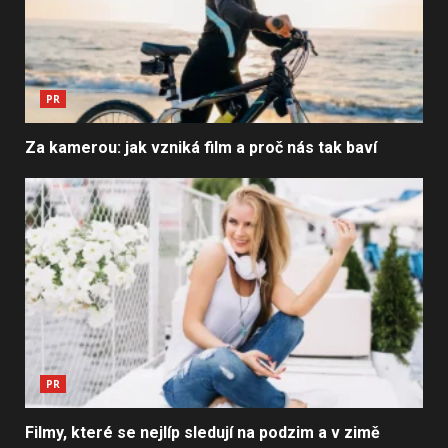
PR
Za kamerou: jak vzniká film a proč nás tak baví
PR
Filmy, které se nejlíp sledují na podzim a v zimě