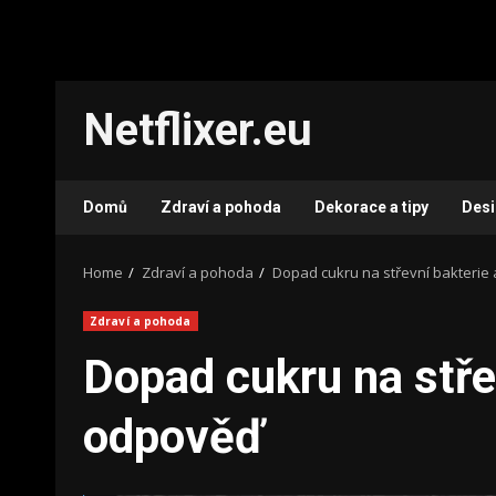
Skip
Netflixer.eu
to
content
Domů
Zdraví a pohoda
Dekorace a tipy
Des
Home
Zdraví a pohoda
Dopad cukru na střevní bakterie 
Zdraví a pohoda
Dopad cukru na stře
odpověď