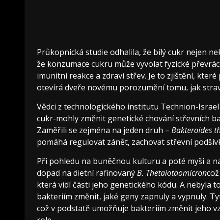
Průkopnická studie odhalila, že bílý cukr nejen nek
že konzumace cukru může vyvolat fyzické převráce
imunitní reakce a zdraví střev. Je to zjištění, kt
otevírá dveře novému porozumění tomu, jak strav
Vědci z technologického institutu Technion-Israel 
cukr-mohly změnit genetické chování střevních bak
Zaměřili se zejména na jeden druh –
Bakteroides t
pomáhá regulovat zánět, zachovat střevní podšívk
Při pohledu na buněčnou kulturu a poté myši a nako
dopad na dietní rafinovaný
B. Thetaiotaomicron
což
která vidí části jeho genetického kódu. A nebyla
bakteriím změnit, jaké geny zapnuly a vypnuly. T
což v podstatě umožňuje bakteriím změnit jeho v
role.