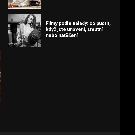
í
á
Filmy podle nálady: co pustit,
když jste unavení, smutní
nebo natěšení
o