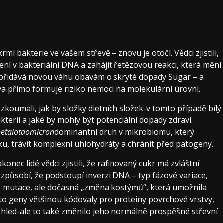
rmí bakterie ve vašem střevě – znovu je otočí. Vědci zjistili,
ní v bakteriální DNA a zahájit řetězovou reakci, která mění
eré přidává novou váhu obavám o skryté dopady Sugar – a
a přímo formuje riziko nemoci na molekulární úrovni.
zkoumali, jak by složky dietních složek-v tomto případě bílý
terií a jaké by mohly být potenciální dopady zdraví.
hetaiotaomicron
dominantní druh v mikrobiomu, který
u, trávit komplexní uhlohydráty a chránit před patogeny.
nec lidé vědci zjistili, že rafinovaný cukr má zvláštní
 způsobí, že podstoupí inverzi DNA – typ fázové variace,
 to mutace, ale dočasná „změna kostýmů“, která umožnila
yto geny většinou kódovaly pro proteiny povrchové vrstvy,
zhled-ale to také změnilo jeho normálně prospěšné střevní