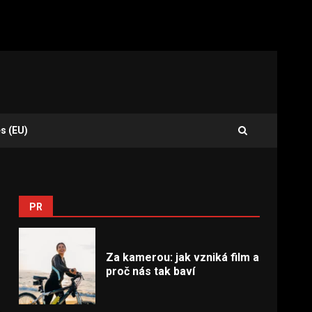
s (EU)
PR
Za kamerou: jak vzniká film a
proč nás tak baví