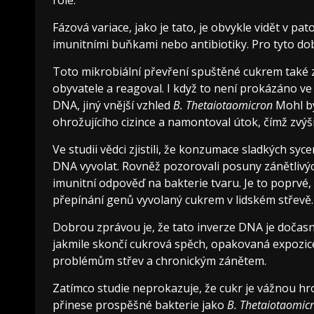
Fázová variace, jako je tato, je obvykle vidět v p
imunitními buňkami nebo antibiotiky. Pro tyto do
Toto mikrobiální převření spuštěné cukrem také zm
obyvatele a reagoval. I když to není prokázáno ve 
DNA, jiný vnější vzhled
B. Thetaiotaomicron
Mohl by
ohrožujícího cizince a namontoval útok, čímž zvýši
Ve studii vědci zjistili, že konzumace sladkých syc
DNA vyvolat. Rovněž pozorovali posuny zánětlivý
imunitní odpověď na bakterie tvaru. Je to poprvé
přepínání genů vyvolaný cukrem v lidském střevě.
Dobrou zprávou je, že tato inverze DNA je dočasn
jakmile skončí cukrová spěch, opakovaná expozice
problémům střev a chronickým zánětem.
Zatímco studie neprokazuje, že cukr je vážnou hro
přinese prospěšné bakterie jako
B. Thetaiotaomic