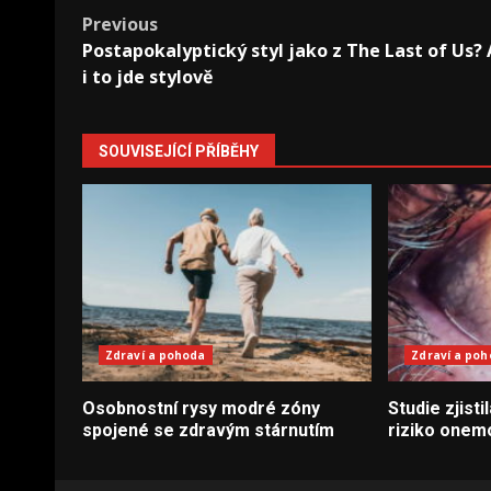
Post
Previous
Postapokalyptický styl jako z The Last of Us? 
navigation
i to jde stylově
SOUVISEJÍCÍ PŘÍBĚHY
Zdraví a pohoda
Zdraví a po
Osobnostní rysy modré zóny
Studie zjisti
spojené se zdravým stárnutím
riziko onem