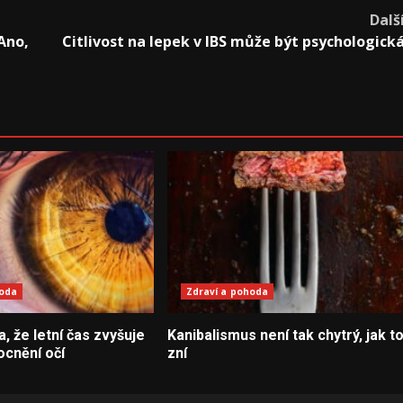
Dalš
Ano,
Citlivost na lepek v IBS může být psychologick
hoda
Zdraví a pohoda
la, že letní čas zvyšuje
Kanibalismus není tak chytrý, jak t
ocnění očí
zní