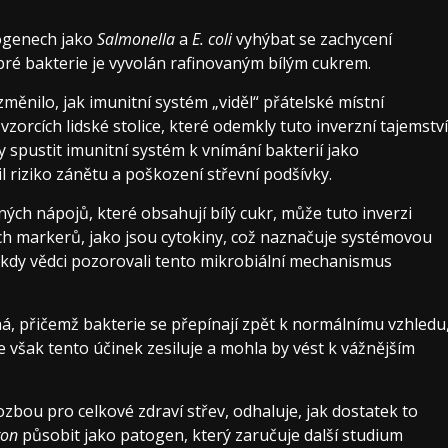
atogenech jako
Salmonella
a
E. coli
vyhýbat se zachycení
bré bakterie je vyvolán rafinovaným bílým cukrem.
ěnilo, jak imunitní systém „viděl“ přátelské místní
vzorcích lidské stolice, které odemkly tuto inverzní tajemství
 spustit imunitní systém k vnímání bakterií jako
l riziko zánětu a poškození střevní podšívky.
ených nápojů, které obsahují bílý cukr, může tuto inverzi
ch markerů, jako jsou cytokiny, což naznačuje systémovou
, kdy vědci pozorovali tento mikrobiální mechanismus
á, přičemž bakterie se přepínají zpět k normálnímu vzhledu
 však tento účinek zesiluje a mohla by vést k vážnějším
zbou pro celkové zdraví střev, odhaluje, jak dostatek to
ron
působit jako patogen, který zaručuje další studium