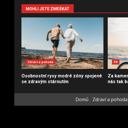
MOHLI JSTE ZMEŠKAT
Zdraví a pohoda
PR
Osobnostní rysy modré zóny spojené
Za kamero
se zdravým stárnutím
nás tak b
Domů
Zdraví a pohoda