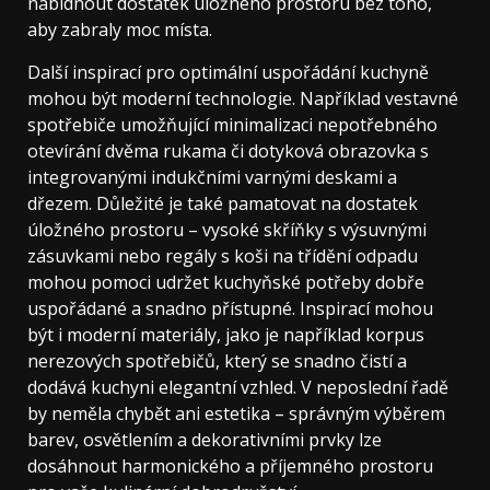
nabídnout dostatek úložného prostoru bez toho,
aby zabraly moc místa.
Další inspirací pro optimální uspořádání kuchyně
mohou být moderní technologie. Například vestavné
spotřebiče umožňující minimalizaci nepotřebného
otevírání dvěma rukama či dotyková obrazovka s
integrovanými indukčními varnými deskami a
dřezem. Důležité je také pamatovat na dostatek
úložného prostoru – vysoké skříňky s výsuvnými
zásuvkami nebo regály s koši na třídění odpadu
mohou pomoci udržet kuchyňské potřeby dobře
uspořádané a snadno přístupné. Inspirací mohou
být i moderní materiály, jako je například korpus
nerezových spotřebičů, který se snadno čistí a
dodává kuchyni elegantní vzhled. V neposlední řadě
by neměla chybět ani estetika – správným výběrem
barev, osvětlením a dekorativními prvky lze
dosáhnout harmonického a příjemného prostoru