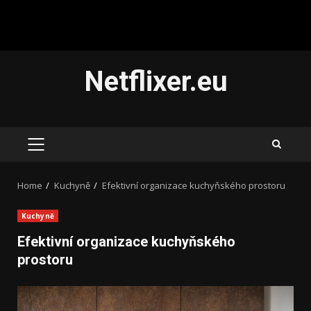
Skip
Netflixer.eu
to
content
PRIMARY
MENU
Home
Kuchyně
Efektivní organizace kuchyňského prostoru
Kuchyně
Efektivní organizace kuchyňského
prostoru