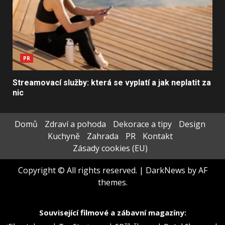
PR
Streamovací služby: která se vyplatí a jak neplatit za
nic
Domů
Zdraví a pohoda
Dekorace a tipy
Design
Kuchyně
Zahrada
PR
Kontakt
Zásady cookies (EU)
Copyright © All rights reserved.
|
DarkNews
by AF
themes.
Související filmové a zábavní magazíny: