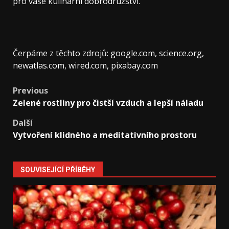
pro vaše kulinární dobrodružství.
Čerpáme z těchto zdrojů: google.com, science.org,
newatlas.com, wired.com, pixabay.com
Post
Previous
Zelené rostliny pro čistší vzduch a lepší náladu
navigation
Další
Vytvoření klidného a meditativního prostoru
SOUVISEJÍCÍ PŘÍBĚHY