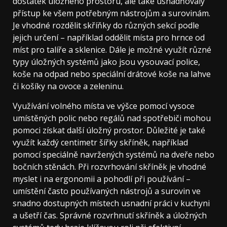
dostatek úložného prostoru, ale také usnadňovaly
přístup ke všem potřebným nástrojům a surovinám.
Je vhodné rozdělit skříňky do různých sekcí podle
jejich určení – například oddělit místa pro hrnce od
míst pro talíře a sklenice. Dále je možné využít různé
typy úložných systémů jako jsou vysouvací police,
koše na odpad nebo speciální drátové koše na lahve
či košíky na ovoce a zeleninu.
Využívání volného místa ve výšce pomocí vysoce
umístěných polic nebo regálů nad spotřebiči mohou
pomoci získat další úložný prostor. Důležité je také
využít každý centimetr šířky skříněk, například
pomocí speciálně navržených systémů na dveře nebo
bočních stěnách. Při rozvrhování skříněk je vhodné
myslet i na ergonomii a pohodlí při používání –
umístění často používaných nástrojů a surovin ve
snadno dostupných místech usnadní práci v kuchyni
a ušetří čas. Správné rozvrhnutí skříněk a úložných