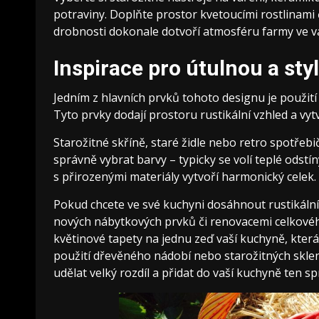
potraviny. Doplňte prostor kvetoucími rostlinami č
drobnosti dokonale dotvoří atmosféru farmy ve vaší
Inspirace pro útulnou a st
Jedním z hlavních prvků tohoto designu je použití
Tyto prvky dodají prostoru rustikální vzhled a vy
Starožitné skříně, staré židle nebo retro spotřeb
správně vybrat barvy – typicky se volí teplé ods
s přirozenými materiály vytvoří harmonický celek.
Pokud chcete ve své kuchyni dosáhnout rustikáln
nových nábytkových prvků či renovacemi celkového i
květinové tapety na jednu zeď vaší kuchyně, která
použití dřevěného nádobí nebo starožitných sklen
udělat velký rozdíl a přidat do vaší kuchyně ten 