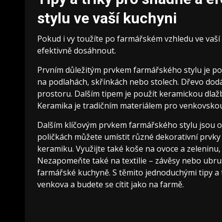
stylu ve vaší kuchyni
Pokud i vy toužíte po farmářském vzhledu ve vaší 
efektivně dosáhnout.
Prvním důležitým prvkem farmářského stylu je pou
na podlahách, skřínkách nebo stolech. Dřevo dodá
prostoru. Dalším tipem je použít keramickou dlaž
Keramika je tradičním materiálem pro venkovskou 
Dalším klíčovým prvkem farmářského stylu jsou ot
poličkách můžete umístit různé dekorativní prvk
keramiku. Využijte také koše na ovoce a zeleninu,
Nezapomeňte také na textilie – závěsy nebo ubru
farmářské kuchyně. S těmito jednoduchými tipy a 
venkova a budete se cítit jako na farmě.