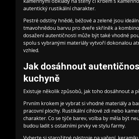
kamennými obklady na stěny či krbem s kamennou
autentický rustikální charakter.
Pestré odstíny hnědé, béžové a zelené jsou ideáln
tmavohnědou barvu pro dveře skříněk a kombinovat
dosažení autentičnosti může být také vhodné použ
spolu s vybranými materiály vytvoří dokonalou atm
vzhled.
Jak dosáhnout autentičnost
kuchyně
Existuje několik způsobů, jak toho dosáhnout a p
Prvním krokem je vybrat si vhodné materiály a ba
pracovní plochy. Rustikální cihlové zdi nebo kam
charakter. Co se týče barev, volba by měla být ne
budou ladit s ostatními prvky ve stylu farmy.
Vyberte si starožitné nástroje na vaření, kerami