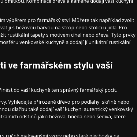
 omítkou. Kombinace dřeva a kamene dodají vaší kuchyni
ím výběrem pro farmářský styl. Můžete tak například zvolit
 ji s béžovou barvou na strop nebo stolici u jídla. Pro
ít rustikální tapety s motivem cihel nebo dřeva. Tyto prvky
osféru venkovské kuchyně a dodají jí unikátní rustikální
i ve farmářském stylu vaší
řinést do vaší kuchyně ten správný farmářský pocit.
rvy. Vyhledejte přirozené dřevo pro podlahy, skříně nebo
ennou dlažbu také dodají vaší kuchyni autentický venkovský
utrálních odstínů jako béžová, hnědá nebo šedivá, které
ku s ručně malovanými vzory nebo staré plechovky na