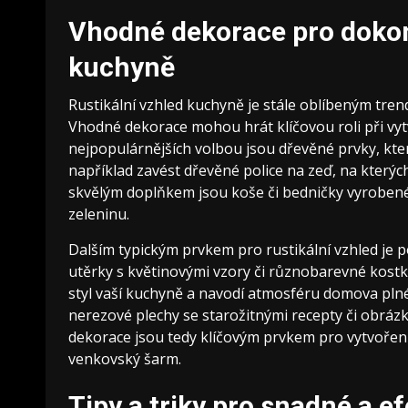
Vhodné dekorace pro dokona
kuchyně
Rustikální vzhled kuchyně je stále oblíbeným trend
Vhodné dekorace mohou hrát klíčovou roli při vyt
nejpopulárnějších volbou jsou dřevěné prvky, kte
například zavést dřevěné police na zeď, na který
skvělým doplňkem jsou koše či bedničky vyrobené 
zeleninu.
Dalším typickým prvkem pro rustikální vzhled je po
utěrky s květinovými vzory či různobarevné kost
styl vaší kuchyně a navodí atmosféru domova pln
nerezové plechy se starožitnými recepty či obráz
dekorace jsou tedy klíčovým prvkem pro vytvoření 
venkovský šarm.
Tipy a triky pro snadné a e