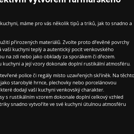
kuchyni, máme pro vás několik tipů a triků, jak to snadno a
žití přirozených materiálů. Zvolte proto dřevěné povrchy
 vaší kuchyni teplý a autentický pocit venkovského
bu na zdi nebo jako obklady za sporákem či dřezem.
kuchyni a její vzory dokonale doplní rustikální atmosféru.
evřené police či regály místo uzavřených skříněk. Na těcht
y jako starobylé hrnce, plechovky nebo porcelánovou
 které dodají vaší kuchyni venkovský charakter.
sy s rustikálním vzorem dokonale doplní celkový vzhled
triky snadno vytvoříte ve své kuchyni útulnou atmosféru