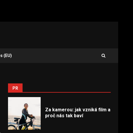
s (EU)
PR
Za kamerou: jak vzniká film a
proč nás tak baví