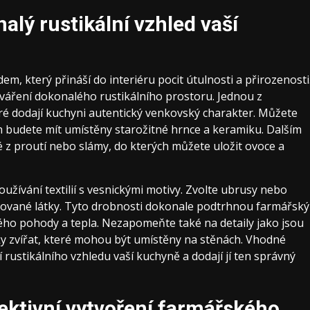
lý rustikální vzhled vaší
em, který přináší do interiéru pocit útulnosti a přirozenosti
váření dokonalého rustikálního prostoru. Jednou z
ré dodají kuchyni autentický venkovský charakter. Můžete
ch budete mít umístěny starožitné hrnce a keramiku. Dalším
z proutí nebo slámy, do kterých můžete uložit ovoce a
užívání textilií s vesnickými motivy. Zvolte ubrusy nebo
kované látky. Tyto drobnosti dokonale podtrhnou farmářský
ého pohody a tepla. Nezapomeňte také na detaily jako jsou
ky zvířat, které mohou být umístěny na stěnách. Vhodné
rustikálního vzhledu vaší kuchyně a dodají jí ten správný
fektivní vytvoření farmářského