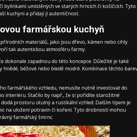
i bylinkami umístěných ve starých hrncích či košíčcích. Tyto
 kuchyni a přidají jí autentičnost.
ylovou farmářskou kuchyň
 přírodních materiálů, jako jsou dřevo, kámen nebo cihly.
tvoří tak autentickou atmosféru farmy.
iče dokonale zapadnou do této koncepce. Důležité je také
tíny hnědé, béžové nebo bledě modré. Kombinace těchto bare
ího farmářského vzhledu, nemusíte nutně investovat do
nteriéru. Stačilo by např., že si pořídíte starožitné
 dodá prostoru útulný a rustikální vzhled. Dalším tipem je
ic na uložení potravin či koření. Tyto drobnosti mohou
správný farmářský šmrnc.