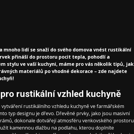
 a mnoho lidí se snaží do svého domova vnést rustikální
rvek přináší do prostoru pocit tepla, pohodlí a
ém stylu ve vaší kuchyni, máme pro vás několik tipů, jak
právných materiálů po vhodné dekorace – zde najdete
uchyň!
pro rustikální vzhled kuchyně
i vytváření rustikálního vzhledu kuchyně ve farmářském
ento typ designu je dřevo. Dřevěné prvky, jako jsou masivní
trámů, dokonale dotvářejí atmosféru venkovského prostoru
žít kamennou dlažbu na podlahu, kterou doplníte