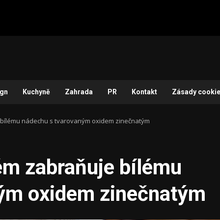
ign
Kuchyně
Zahrada
PR
Kontakt
Zásady cookie
 bílému nádechu s tvarovaným oxidem zinečnatým
ém zabraňuje bílému
ným oxidem zinečnatým