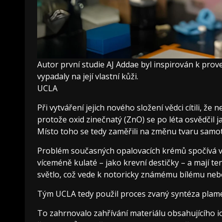
Autor první studie AJ ​​Addae byl inspirován k pro
vypadaly na její vlastní kůži.
UCLA
Při vytváření jejich nového složení vědci cítili, že
protože oxid zinečnatý (ZnO) se po léta osvědčil
Místo toho se tedy zaměřili na změnu tvaru samot
Problém současných opalovacích krémů spočívá v t
víceméně kulaté – jako krevní destičky – a mají te
světlo, což vede k notoricky známému bílému neb
Tým UCLA tedy použil proces zvaný syntéza plame
To zahrnovalo zahřívání materiálu obsahujícího ion