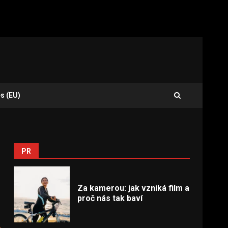
s (EU)
PR
Za kamerou: jak vzniká film a
proč nás tak baví