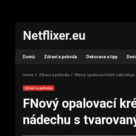
Skip
Netflixer.eu
to
content
Domů
Zdraví a pohoda
Dekorace a tipy
Des
Home
Zdraví a pohoda
FNový opalovací krém zabraňuje
Zdraví a pohoda
FNový opalovací kr
nádechu s tvarova