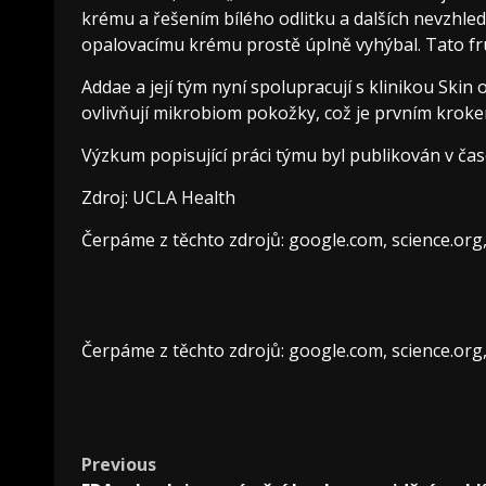
krému a řešením bílého odlitku a dalších nevzhle
opalovacímu krému prostě úplně vyhýbal. Tato fru
Addae a její tým nyní spolupracují s klinikou Skin o
ovlivňují mikrobiom pokožky, což je prvním kro
Výzkum popisující práci týmu byl publikován v ča
Zdroj: UCLA Health
Čerpáme z těchto zdrojů: google.com, science.org
Čerpáme z těchto zdrojů: google.com, science.org
Post
Previous