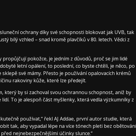
 sluneční ochrany díky své schopnosti blokovat jak UVB, tak
ý bílý vzhled – snad kromě plavčíků v 80. letech. Vědci z
y propůjčují pokožce, je jedním z důvodů, proč se jim lidé
dobyté letní opálení, to poslední, co byste chtěli, je něco, po
 ve sklepě své mámy. Přesto je používání opalovacích krémů
íčinu rakoviny kůže, které lze předejít.
m, který by si zachoval svou ochrannou schopnost, aniž by
e lidí. To je alespoň část myšlenky, která vedla výzkumníky z
skutečně používat,“ řekl AJ Addae, první autor studie, která
obit tak, aby vypadal lépe na více tónech pleti bez obětován
e před nejnebezpečnějšími účinky slunce.“