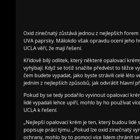
Oxid zinečnatý zůstává jednou z nejlepších forem
UVA paprsky. Málokdo však opravdu ocení jeho hust
UCLA věří, že mají řešení.
Křídově bílý odlitek, který některé opalovací krém
vyhýbají. Když se totiž snažíte předvést to těžce vy
čem budete vypadat, jako byste strávili celé léto
jedním z nejlepších způsobů, jak odvrátit hlavní př
Pokud by se tedy podařilo vyvinout opalovací kré
lidé vypadali lehce upíří, mohlo by ho používat víc
UCLA k řešení.
„Nejlepší opalovací krém je ten, který budou lidé 
popisuje práci týmu. „Pokud lze oxid zinečnatý vyr
ochrany, mohlo by to pomoci více lidem chránit s