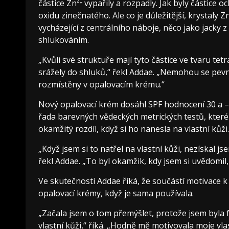
částice Zn²⁺ vypařily a rozpadly. Jak byly částice 
oxidu zinečnatého. Ale co je důležitější, krystaly
vycházející z centrálního náboje, něco jako jacky z
shlukováním.
„Kvůli své struktuře mají tyto částice ve tvaru te
srážely do shluků,“ řekl Addae. „Nemohou se pevn
rozmístěny v opalovacím krému.“
Nový opalovací krém dosáhl SPF hodnocení 30 a – be
řada barevných vědeckých metrických testů, které
okamžitý rozdíl, když si ho nanesla na vlastní kůži.
„Když jsem si to natřel na vlastní kůži, nezískal js
řekl Addae. „To byl okamžik, kdy jsem si uvědomil
Ve skutečnosti Addae říká, že součástí motivace 
opalovací krémy, když je sama používala.
„Začala jsem o tom přemýšlet, protože jsem byla 
vlastní kůži,“ říká. „Hodně mě motivovala moje v