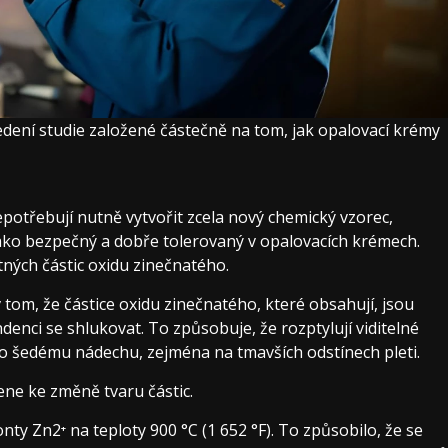
vedení studie založené částečně na tom, jak opalovací krémy
 nepotřebují nutně vytvořit zcela nový chemický vzorec,
 jako bezpečný a dobře tolerovaný v opalovacích krémech.
ných částic oxidu zinečnatého.
om, že částice oxidu zinečnatého, které obsahují, jsou
ndenci se shlukovat. To způsobuje, že rozptylují viditelné
o šedému nádechu, zejména na tmavších odstínech pleti.
ne ke změně tvaru částic.
ty Zn2⁺ na teploty 900 °C (1 652 °F). To způsobilo, že se