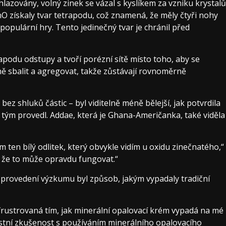
ochlazovány, volný zinek se vázal s kyslíkem za vzniku krystalů
 ZnO získaly tvar tetrapodu, což znamená, že měly čtyři nohy
 populární hry. Tento jedinečný tvar je chránil před
trapodu odstupy a tvoří porézní sítě místo toho, aby se
ě sbalit a agregovat, takže zůstávají rovnoměrně
z shluků částic – byl viditelně méně bělejší, jak potvrdila
 tým provedl. Addae, která je Ghana-Američanka, také viděla
em ten bílý odlitek, který obvykle vidím u oxidu zinečnatého,“
, že to může opravdu fungovat.“
k provedení výzkumu byl způsob, jakým vypadaly tradiční
frustrovaná tím, jak minerální opalovací krém vypadá na mé
lastní zkušenost s používáním minerálního opalovacího