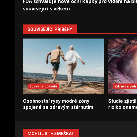
FDA schvaluje nové oční kapky pro vidění na bl
navigation
související s věkem
SOUVISEJÍCÍ PŘÍBĚHY
Zdraví a pohoda
Zdraví a po
Osobnostní rysy modré zóny
Studie zjisti
spojené se zdravým stárnutím
riziko onem
MOHLI JSTE ZMEŠKAT