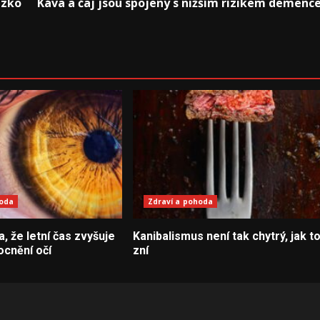
ízko
Káva a čaj jsou spojeny s nižším rizikem demenc
hoda
Zdraví a pohoda
la, že letní čas zvyšuje
Kanibalismus není tak chytrý, jak t
ocnění očí
zní