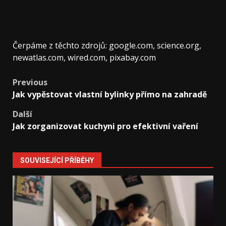
Čerpáme z těchto zdrojů: google.com, science.org,
newatlas.com, wired.com, pixabay.com
Post
Previous
Jak vypěstovat vlastní bylinky přímo na zahradě
navigation
Další
Jak zorganizovat kuchyni pro efektivní vaření
SOUVISEJÍCÍ PŘÍBĚHY