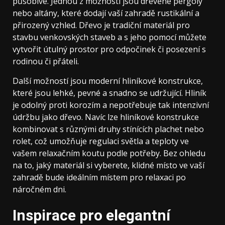
působivé. Jednou z možností jsou dřevěné pergoly
nebo altány, které dodají vaší zahradě rustikální a
přirozený vzhled. Dřevo je tradiční materiál pro
stavbu venkovských staveb a s jeho pomocí můžete
vytvořit útulný prostor pro odpočinek či posezení s
rodinou či přáteli.
Další možností jsou moderní hliníkové konstrukce,
které jsou lehké, pevné a snadno se udržující. Hliník
je odolný proti korozím a nepotřebuje tak intenzivní
údržbu jako dřevo. Navíc lze hliníkové konstrukce
kombinovat s různými druhy stínících plachet nebo
rolet, což umožňuje regulaci světla a teploty ve
vašem relaxačním koutu podle potřeby. Bez ohledu
na to, jaký materiál si vyberete, klidné místo ve vaší
zahradě bude ideálním místem pro relaxaci po
náročném dni.
Inspirace pro elegantní