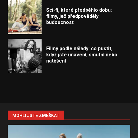
Sci-fi, které předběhlo dobu:
filmy, jež předpověděly
budoucnost
Filmy podle nálady: co pustit,
když jste unavení, smutní nebo
natěšení
MOHLI JSTE ZMEŠKAT