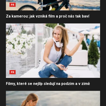
PR
Za kamerou: jak vzniká film a proč nás tak baví
PR
Filmy, které se nejlíp sledují na podzim a v zimě