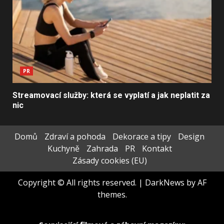
PR
Streamovací služby: která se vyplatí a jak neplatit za
nic
Domů
Zdraví a pohoda
Dekorace a tipy
Design
Kuchyně
Zahrada
PR
Kontakt
Zásady cookies (EU)
Copyright © All rights reserved.
|
DarkNews
by AF
themes.