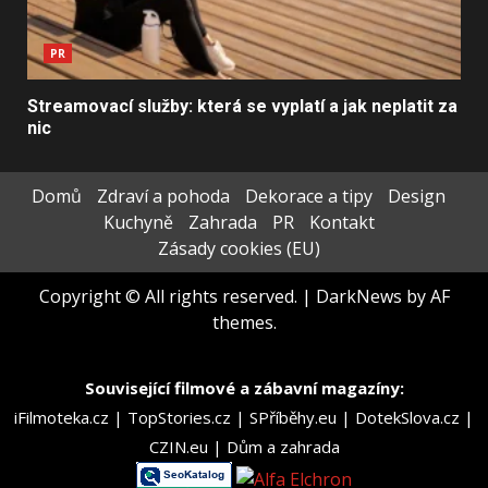
PR
Streamovací služby: která se vyplatí a jak neplatit za
nic
Domů
Zdraví a pohoda
Dekorace a tipy
Design
Kuchyně
Zahrada
PR
Kontakt
Zásady cookies (EU)
Copyright © All rights reserved.
|
DarkNews
by AF
themes.
Související filmové a zábavní magazíny:
iFilmoteka.cz
|
TopStories.cz
|
SPříběhy.eu
|
DotekSlova.cz
|
CZIN.eu
|
Dům a zahrada