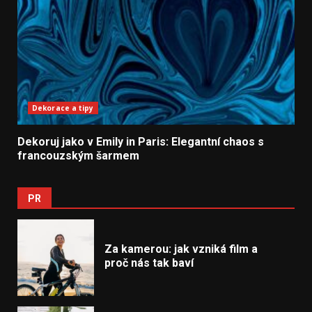
Dekorace a tipy
Dekoruj jako v Emily in Paris: Elegantní chaos s
francouzským šarmem
PR
Za kamerou: jak vzniká film a
proč nás tak baví