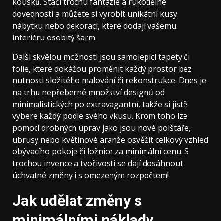
kousků. Stačí trochu fantazie a rukodělné
dovednosti a můžete si vyrobit unikátní kusy
nábytku nebo dekorací, které dodají vašemu
interiéru osobitý šarm.
Další skvělou možností jsou samolepící tapety či
folie, které dokážou proměnit každý prostor bez
nutnosti složitého malování či rekonstrukce. Dnes je
na trhu nepřeberné množství designů od
minimalistických po extravagantní, takže si jistě
vybere každý podle svého vkusu. Krom toho lze
pomocí drobných úprav jako jsou nové polštáře,
ubrusy nebo květinové aranže osvěžit celkový vzhled
obývacího pokoje či ložnice za minimální cenu. S
trochou invence a tvořivosti se dají dosáhnout
úchvatné změny i s omezeným rozpočtem!
Jak udělat změny s
minimálními náklady