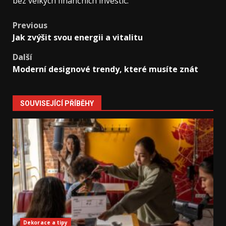
bez velkých finančních investic.
Post
Previous
Jak zvýšit svou energii a vitalitu
navigation
Další
Moderní designové trendy, které musíte znát
SOUVISEJÍCÍ PŘÍBĚHY
Dekorace a tipy