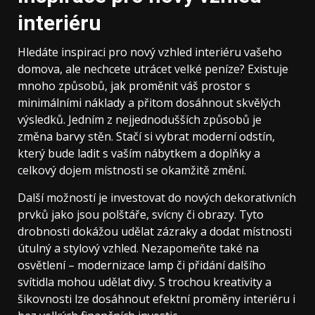
interiéru
Hledáte inspiraci pro nový vzhled interiéru vašeho
domova, ale nechcete utrácet velké peníze? Existuje
mnoho způsobů, jak proměnit váš prostor s
minimálními náklady a přitom dosáhnout skvělých
výsledků. Jedním z nejjednodušších způsobů je
změna barvy stěn. Stačí si vybrat moderní odstín,
který bude ladit s vaším nábytkem a doplňky a
celkový dojem místnosti se okamžitě změní.
Další možností je investovat do nových dekorativních
prvků jako jsou polštáře, svícny či obrazy. Tyto
drobnosti dokážou udělat zázraky a dodat místnosti
útulný a stylový vzhled. Nezapomeňte také na
osvětlení – modernizace lamp či přidání dalšího
svítidla mohou udělat divy. S trochou kreativity a
šikovnosti lze dosáhnout efektní proměny interiéru i