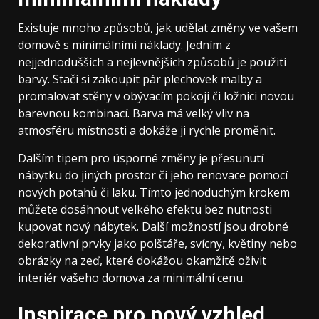
Existuje mnoho způsobů, jak udělat změny ve vašem
domově s minimálními náklady. Jedním z
nejjednodušších a nejlevnějších způsobů je použití
barvy. Stačí si zakoupit pár plechovek malby a
promalovat stěny v obývacím pokoji či ložnici novou
barevnou kombinací. Barva má velký vliv na
atmosféru místnosti a dokáže ji rychle proměnit.
Dalším tipem pro úsporné změny je přesunutí
nábytku do jiných prostor či jeho renovace pomocí
nových potahů či laku. Tímto jednoduchým krokem
můžete dosáhnout velkého efektu bez nutnosti
kupovat nový nábytek. Další možností jsou drobné
dekorativní prvky jako polštáře, svícny, květiny nebo
obrázky na zeď, které dokážou okamžitě oživit
interiér vašeho domova za minimální cenu.
Inspirace pro nový vzhled