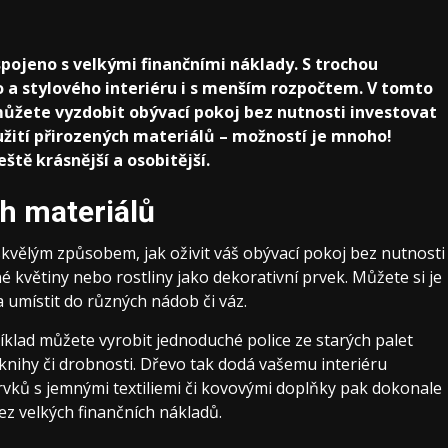
pojeno s velkými finančními náklady. S trochou
o a stylového interiéru i s menším rozpočtem. V tomto
můžete vyzdobit obývací pokoj bez nutnosti investovat
užití přirozených materiálů – možností je mnoho!
eště krásnější a osobitější.
ch materiálů
skvělým způsobem, jak oživit váš obývací pokoj bez nutnosti
né květiny nebo rostliny jako dekorativní prvek. Můžete si je
a umístit do různých nádob či váz.
říklad můžete vyrobit jednoduché police ze starých palet
nihy či drobnosti. Dřevo tak dodá vašemu interiéru
prvků s jemnými textiliemi či kovovými doplňky pak dokonale
z velkých finančních nákladů.