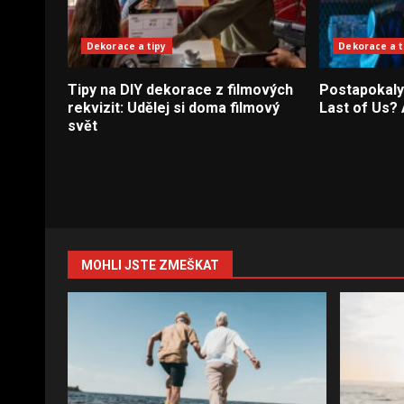
Dekorace a tipy
Dekorace a t
Tipy na DIY dekorace z filmových
Postapokalyp
rekvizit: Udělej si doma filmový
Last of Us? 
svět
MOHLI JSTE ZMEŠKAT