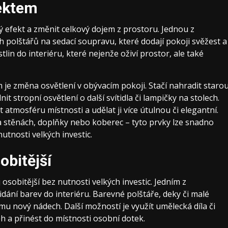
ektem
 efekt a změnit celkový dojem z prostoru. Jednou z
h polštářů na sedací soupravu, které dodají pokoji svěžest a
lin do interiéru, které nejenže oživí prostor, ale také
je změna osvětlení v obývacím pokoji. Stačí nahradit staro
tropní osvětlení o další svítidla či lampičky na stolech.
tmosféru místnosti a udělat ji více útulnou či elegantní.
 na stěnách, doplňky nebo koberec – tyto prvky lze snadno
utnosti velkých investic.
obitější
osobitější bez nutnosti velkých investic. Jedním z
idání barev do interiéru. Barevné polštáře, deky či malé
u nový nádech. Další možností je využít umělecká díla či
h a přinést do místnosti osobní dotek.