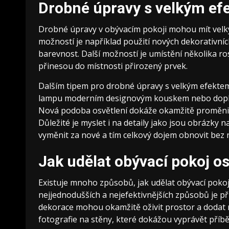
Drobné úpravy s velkým ef
Drobné úpravy v obývacím pokoji mohou mít velký
možností je například použití nových dekorativníc
barevnost. Další možností je umístění několika rost
přinesou do místnosti přirozený prvek.
Dalším tipem pro drobné úpravy s velkým efektem 
lampu moderním designovým kouskem nebo doplnit s
Nová podoba osvětlení dokáže okamžitě proměnit a
Důležité je myslet i na detaily jako jsou obrázky
vyměnit za nové a tím celkový dojem obnovit bez n
Jak udělat obývací pokoj os
Existuje mnoho způsobů, jak udělat obývací pokoj 
nejjednodušších a nejefektivnějších způsobů je př
dekorace mohou okamžitě oživit prostor a dodat m
fotografie na stěny, které dokážou vyprávět příbě