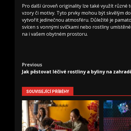
Pro další úroveň originality lze také využít různé 
vzory či motivy. Tyto prvky mohou být skvělým do
vytvořit jedinečnou atmosféru. Důležité je pamatov
svícen s vonnými svíčkami nebo rostliny umístěn
na i vašem obytném prostoru.
Post
Previous
Jak pěstovat léčivé rostliny a byliny na zahrad
navigation
SOUVISEJÍCÍ PŘÍBĚHY