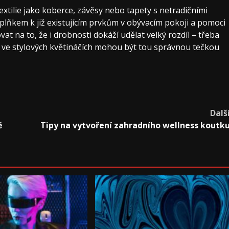
textilie jako koberce, závěsy nebo tapety s netradičními
plňkem k již existujícím prvkům v obývacím pokoji a pomoci
at na to, že i drobnosti dokáží udělat velký rozdíl – třeba
é ve stylových květináčích mohou být tou správnou tečkou
Dalš
ě
Tipy na vytvoření zahradního wellness koutk