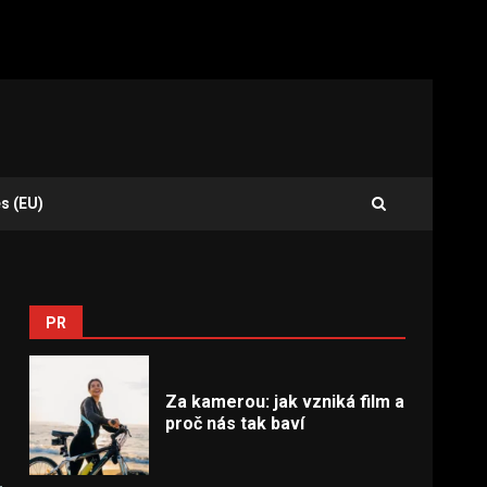
s (EU)
PR
Za kamerou: jak vzniká film a
proč nás tak baví