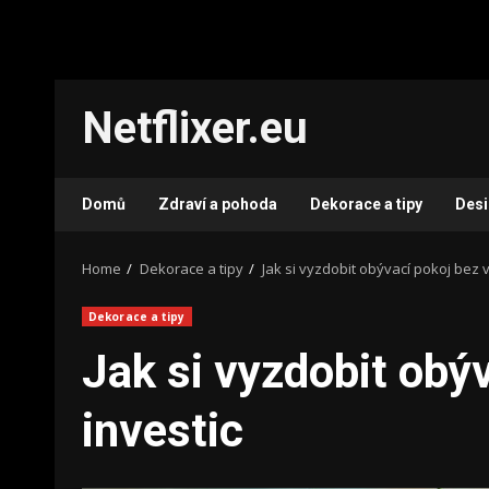
Skip
Netflixer.eu
to
content
Domů
Zdraví a pohoda
Dekorace a tipy
Des
Home
Dekorace a tipy
Jak si vyzdobit obývací pokoj bez v
Dekorace a tipy
Jak si vyzdobit obý
investic