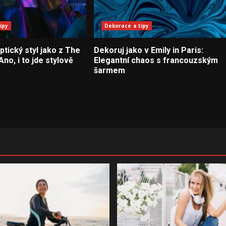
ipy
Dekorace a tipy
tický styl jako z The
Dekoruj jako v Emily in Paris:
Ano, i to jde stylově
Elegantní chaos s francouzským
šarmem