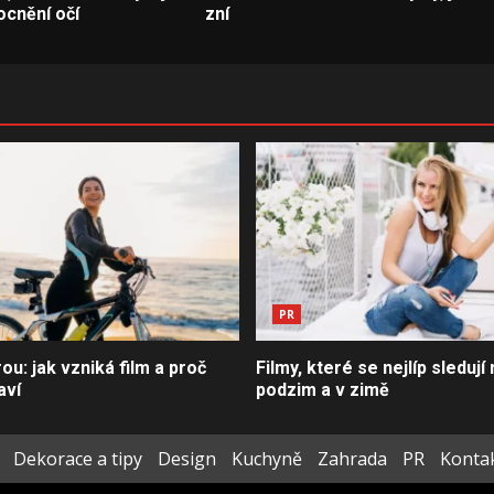
ocnění očí
zní
PR
u: jak vzniká film a proč
Filmy, které se nejlíp sledují 
aví
podzim a v zimě
Dekorace a tipy
Design
Kuchyně
Zahrada
PR
Konta