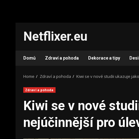
Skip
Netflixer.eu
to
content
Domů
Zdraví a pohoda
Dekorace a tipy
Des
Home
Zdraví a pohoda
Kiwi se v nové studii ukazuje jak
Zdraví a pohoda
Kiwi se v nové studi
nejúčinnější pro úl