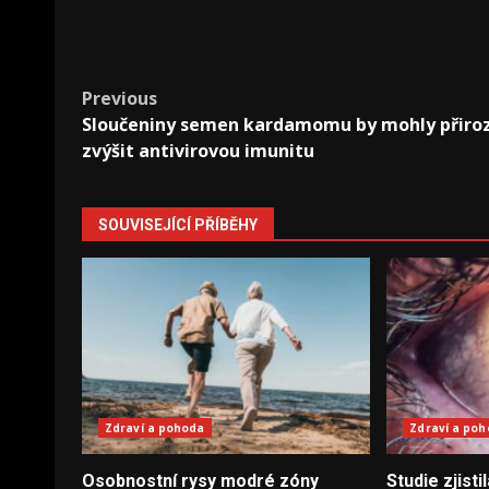
Post
Previous
Sloučeniny semen kardamomu by mohly přiro
navigation
zvýšit antivirovou imunitu
SOUVISEJÍCÍ PŘÍBĚHY
Zdraví a pohoda
Zdraví a po
Osobnostní rysy modré zóny
Studie zjisti