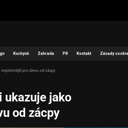
ign
Kuchyně
Zahrada
PR
Kontakt
Zásady cookie
o nejúčinnější pro úlevu od zácpy
i ukazuje jako
evu od zácpy