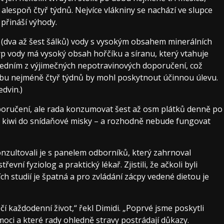
u alespoň čtyř týdnů. Nejvíce vlákniny se nachází ve slupce
přináší výhody.
ru (dva až šest šálků) vody s vysokým obsahem minerálních
yp vody má vysoký obsah hořčíku a síranu, který vtahuje
ké jedním z výjimečných nepotravinových doporučení, což
obu nejméně čtyř týdnů by mohl poskytnout účinnou úlevu.
dvin.)
oporučení, ale rada konzumovat šest až osm plátků denně po
ár kiwi do snídaňové misky – a rozhodně nebude fungovat
konzultovali je s panelem odborníků, který zahrnoval
evní fyziolog a praktický lékař. Zjistili, že ačkoli byli
ích studií je špatná a pro zvládání zácpy vedené dietou je
 každodenní život,“ řekl Dimidi. „Poprvé jsme poskytli
oci a které rady ohledně stravy postrádají důkazy.