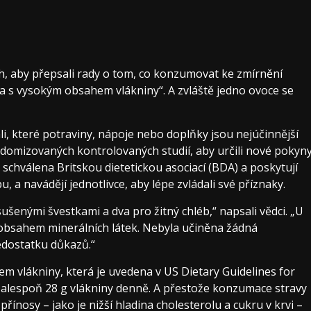
h, aby přepsali rady o tom, co konzumovat ke zmírnění
va s vysokým obsahem vlákniny“. A zvláště jedno ovoce se
i, které potraviny, nápoje nebo doplňky jsou nejúčinnější
ndomizovaných kontrolovaných studií, aby určili nové pokyn
schválena Britskou dietetickou asociací (BDA) a poskytují
u, a navádějí jednotlivce, aby lépe zvládali své příznaky.
 sušenými švestkami a dva pro žitný chléb,“ napsali vědci. „U
obsahem minerálních látek. Nebyla učiněna žádná
edostatku důkazů.“
 vlákniny, která je uvedena v US Dietary Guidelines for
ít alespoň 28 g vlákniny denně. A přestože konzumace stravy
ínosy – jako je nižší hladina cholesterolu a cukru v krvi –