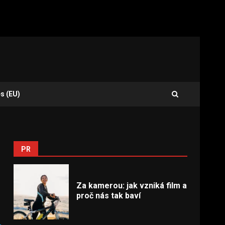
s (EU)
PR
Za kamerou: jak vzniká film a
proč nás tak baví