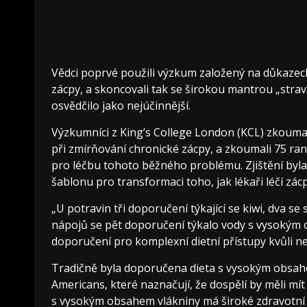
Vědci poprvé použili výzkum založený na důkazec
zácpy, a skoncovali tak se širokou mantrou „stra
osvědčilo jako nejúčinnější.
Výzkumníci z King’s College London (KCL) zkoumal
při zmírňování chronické zácpy, a zkoumali 75 ra
pro léčbu tohoto běžného problému. Zjištění byla 
šablonu pro transformaci toho, jak lékaři léčí zácp
„U potravin tři doporučení týkající se kiwi, dva se
nápojů se pět doporučení týkalo vody s vysokým 
doporučení pro komplexní dietní přístupy kvůli n
Tradičně byla doporučena dieta s vysokým obsahem
Americans, které naznačují, že dospělí by měli m
s vysokým obsahem vlákniny má široké zdravotní př