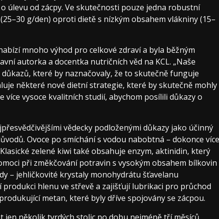
 o úlevu od zácpy. Ve skutečnosti pouze jedna robustní
(25–30 g/den) oproti dietě s nízkým obsahem vlákniny (15–
abízí mnoho výhod pro celkové zdraví a byla běžným
hlavní autorka a docentka nutričních věd na KCL. „Naše
ek důkazů, které by naznačovaly, že to skutečně funguje
uje některé nové dietní strategie, které by skutečně mohly
íce vysoce kvalitních studií, abychom posílili důkazy o
nejpřesvědčivějšími vědecky podloženými důkazy jako účinný
k důvodů. Ovoce po smíchání s vodou nabobtná – dokonce víc
. Klasické zelené kiwi také obsahuje enzym, aktinidin, který
 pomoci při změkčování potravin s vysokým obsahem bílkovin
dy – jehličkovité krystaly monohydrátu šťavelanu
produkci hlenu ve střevě a zajišťují lubrikaci pro průchod
 produkující metan, které byly dříve spojovány se zácpou.
 jen několik tvrdých stolic po dobu nejméně tří měsíců,