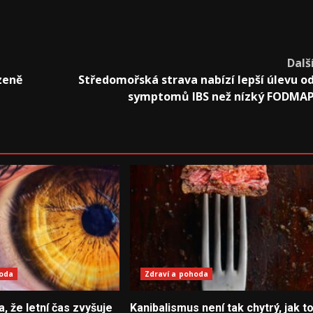
Dalš
zeně
Středomořská strava nabízí lepší úlevu o
symptomů IBS než nízký FODMA
hoda
Zdraví a pohoda
la, že letní čas zvyšuje
Kanibalismus není tak chytrý, jak t