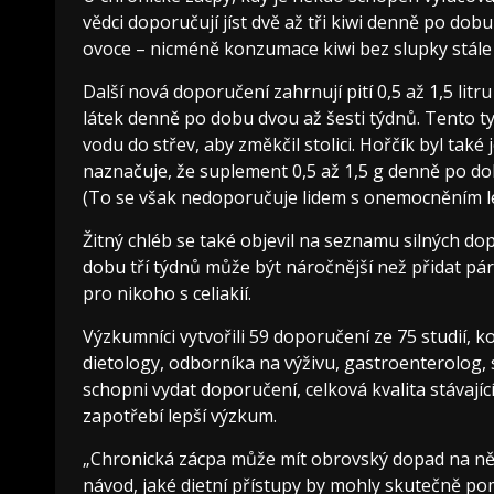
vědci doporučují jíst dvě až tři kiwi denně po dob
ovoce – nicméně konzumace kiwi bez slupky stále 
Další nová doporučení zahrnují pití 0,5 až 1,5 lit
látek denně po dobu dvou až šesti týdnů. Tento t
vodu do střev, aby změkčil stolici. Hořčík byl ta
naznačuje, že suplement 0,5 až 1,5 g denně po d
(To se však nedoporučuje lidem s onemocněním le
Žitný chléb se také objevil na seznamu silných d
dobu tří týdnů může být náročnější než přidat p
pro nikoho s celiakií.
Výzkumníci vytvořili 59 doporučení ze 75 studií, 
dietology, odborníka na výživu, gastroenterolog, stř
schopni vydat doporučení, celková kvalita stávajíc
zapotřebí lepší výzkum.
„Chronická zácpa může mít obrovský dopad na něčí
návod, jaké dietní přístupy by mohly skutečně pom