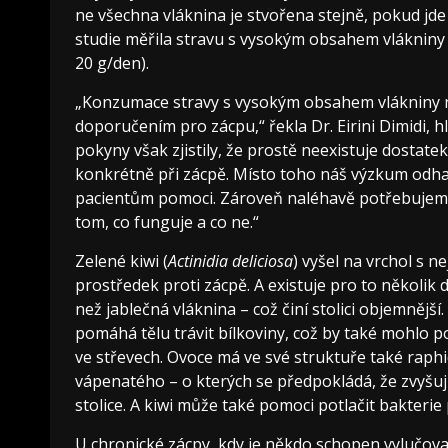
ne všechna vláknina je stvořena stejně, pokud jde
studie měřila stravu s vysokým obsahem vlákniny 
20 g/den).
„Konzumace stravy s vysokým obsahem vlákniny n
doporučením pro zácpu,“ řekla Dr. Eirini Dimidi, 
pokyny však zjistily, že prostě neexistuje dostat
konkrétně při zácpě. Místo toho náš výzkum odhal
pacientům pomoci. Zároveň naléhavě potřebujeme v
tom, co funguje a co ne.“
Zelené kiwi (
Actinidia deliciosa
) vyšel na vrchol s 
prostředek proti zácpě. A existuje pro to několi
než jablečná vláknina – což činí stolici objemnější
pomáhá tělu trávit bílkoviny, což by také mohlo
ve střevech. Ovoce má ve své struktuře také raphi
vápenatého – o kterých se předpokládá, že zvyšují 
stolice. A kiwi může také pomoci potlačit bakterie
U chronické zácpy, kdy je někdo schopen vylučovat