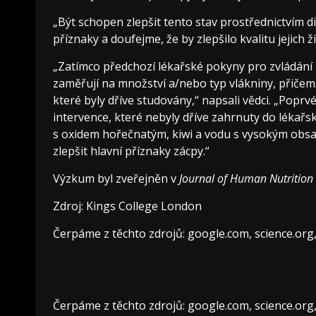
„Být schopen zlepšit tento stav prostřednictvím 
příznaky a doufejme, že by zlepšilo kvalitu jejich ž
„Zatímco předchozí lékařské pokyny pro zvládání
zaměřují na množství a/nebo typ vlákniny, přičemž
které byly dříve studovány,“ napsali vědci. „Popr
intervence, které nebyly dříve zahrnuty do lékař
s oxidem hořečnatým, kiwi a vodu s vysokým obsa
zlepšit hlavní příznaky zácpy.“
Výzkum byl zveřejněn v
Journal of Human Nutrition 
Zdroj: Kings College London
Čerpáme z těchto zdrojů: google.com, science.org
Čerpáme z těchto zdrojů: google.com, science.org