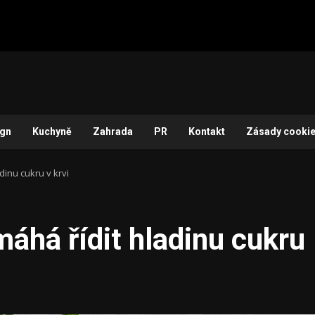
ign
Kuchyně
Zahrada
PR
Kontakt
Zásady cookie
dinu cukru v krvi
máhá řídit hladinu cukru