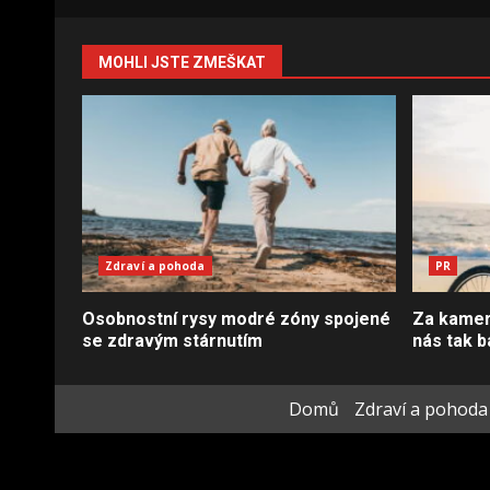
MOHLI JSTE ZMEŠKAT
Zdraví a pohoda
PR
Osobnostní rysy modré zóny spojené
Za kamero
se zdravým stárnutím
nás tak b
Domů
Zdraví a pohoda