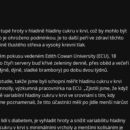
tupé hroty v hladině hladiny cukru v krvi, což by mohlo být
o je ohroženo podmínkou. Je to další peří ve zdraví těchto
ině tlustého střeva a vysoký krevní tlak.
m pokusu vedeném Edith Cowan University (ECU), 18
čtyři servery buď křivé zeleniny denně, přes oběd a večeři
ýně, dýně, sladké brambory) po dobu dvou týdnů.
tudie, takže jsme byli schopni měřit hladinu cukru v krvi
olly, výzkumná pracovnírka na ECU. „Zjistili jsme, že když
variabilní hladiny cukru v krvi ve srovnání s tím, kdy
 poznamenali, že tito účastníci měli po jídle menší nárůst
dí s diabetem, je vyhladit hroty a snížit variabilitu hladiny
a cukru v krvi s minimálními vrcholy a menšími kolísáním je