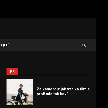
s (EU)
PR
Za kamerou: jak vzniká film a
proč nás tak baví