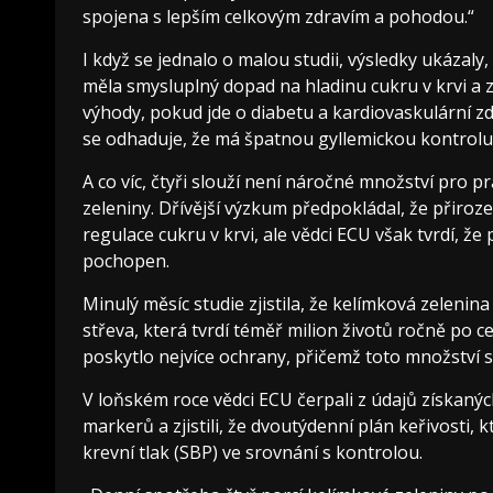
spojena s lepším celkovým zdravím a pohodou.“
I když se jednalo o malou studii, výsledky ukázaly, 
měla smysluplný dopad na hladinu cukru v krvi a z
výhody, pokud jde o diabetu a kardiovaskulární zdr
se odhaduje, že má špatnou gyllemickou kontrolu
A co víc, čtyři slouží není náročné množství pro pr
zeleniny. Dřívější výzkum předpokládal, že přiroz
regulace cukru v krvi, ale vědci ECU však tvrdí,
pochopen.
Minulý měsíc studie zjistila, že kelímková zeleni
střeva, která tvrdí téměř milion životů ročně po c
poskytlo nejvíce ochrany, přičemž toto množství sn
V loňském roce vědci ECU čerpali z údajů získanýc
markerů a zjistili, že dvoutýdenní plán keřivosti,
krevní tlak (SBP) ve srovnání s kontrolou.