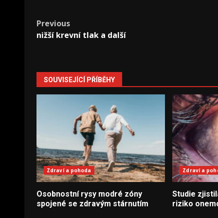
Post
Previous
nižší krevní tlak a další
navigation
SOUVISEJÍCÍ PŘÍBĚHY
Zdraví a pohoda
Zdraví a po
Osobnostní rysy modré zóny
Studie zjisti
spojené se zdravým stárnutím
riziko onem