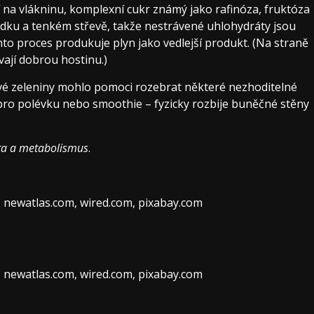
 na vlákninu, komplexní cukr známý jako rafinóza, fruktóza
udku a tenkém střevě, takže nestrávené uhlohydráty jsou
to proces produkuje plyn jako vedlejší produkt. (Na straně
ají dobrou hostinu.)
ové zeleniny mohlo pomoci rozebrat některé nezhoditelné
pro polévku nebo smoothie – fyzicky rozbije buněčné stěny
ta a metabolismus
.
, newatlas.com, wired.com, pixabay.com
, newatlas.com, wired.com, pixabay.com