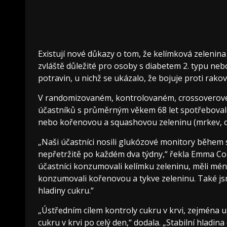
Existují nové důkazy o tom, že kelímková zelenina 
zvláště důležité pro osoby s diabetem 2. typu neb
potravin, u nichž se ukázalo, že bojuje proti rakov
V randomizovaném, kontrolovaném, crossoverové
účastníků s průměrným věkem 68 let spotřebovalo 
nebo kořenovou a squashovou zeleninu (mrkev, d
„Naši účastníci nosili glukózové monitory během s
nepřetržitě po každém dva týdny,“ řekla Emma Conn
účastníci konzumovali kelímku zeleninu, měli méně 
konzumovali kořenovou a tykve zeleninu. Také jsme
hladiny cukru.“
„Ústředním cílem kontroly cukru v krvi, zejména u li
cukru v krvi po celý den,“ dodala. „Stabilní hladin