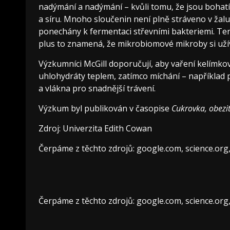
nadýmání a nadýmání – kvůli tomu, že jsou bohatí
a síru. Mnoho sloučenin není plně stráveno v žal
ponechány k fermentaci střevními bakteriemi. Ten
plus to znamená, že mikrobiomové mikroby si užív
Výzkumníci McGill doporučují, aby vaření kelímk
uhlohydráty teplem, zatímco míchání – například 
a vlákna pro snadnější trávení.
Výzkum byl publikován v časopise
Cukrovka, obezi
Zdroj: Univerzita Edith Cowan
Čerpáme z těchto zdrojů: google.com, science.org
Čerpáme z těchto zdrojů: google.com, science.org