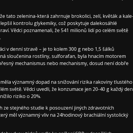
že tato zelenina-která zahrnuje brokolici, zelí, květák a kale
lepšil kontrolu glykemiky, což poskytuje dalekosáhlé
aví. Vědci poznamenali, že 541 milionů lidí po celém světě
.
áci v denní stravě – je to kolem 300 g nebo 1,5 šálků
ená sloučenina rostliny, sulforafan, byla hnacím motorem
 že přesný mechanismus nebo mechanismy, dosud není dobře
na měla významný dopad na snižování rizika rakoviny tlustého
elém světě. Vědci uvedli, že konzumace jen 20-40 g každý den
ížilo riziko o 20%.
h ze stejného studie k posouzení jiných zdravotních
 který měl významný vliv na 24hodinový brachiální systolický