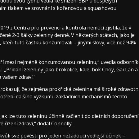
 dobu dvou týdnů vedla ke snížení SBP u dospělých
vním tlakem ve srovnání s kořenovou a squashovou
19 z Centra pro prevenci a kontrola nemocí zjistila, že v
né 2-3 šálky zeleniny denně. V některých státech, jako je
 kteří tuto částku konzumovali – jinými slovy, více než 94%
patří mezi nejméně konzumovanou zeleninu,“ uvedla odborník
„Přidání zeleniny jako brokolice, kale, bok Choy, Gai Lan a
ve vašem zdraví.“
prokazují, že zejména prokřická zelenina má široké zdravotn
potřebí dalšího výzkumu základních mechanismů těchto
jak lze tuto zeleninu účinně začlenit do dietních doporučení
é řízení zdraví,“ dodal Connolly.
vůli své pověsti pro jeden nežádoucí vedlejší účinek –