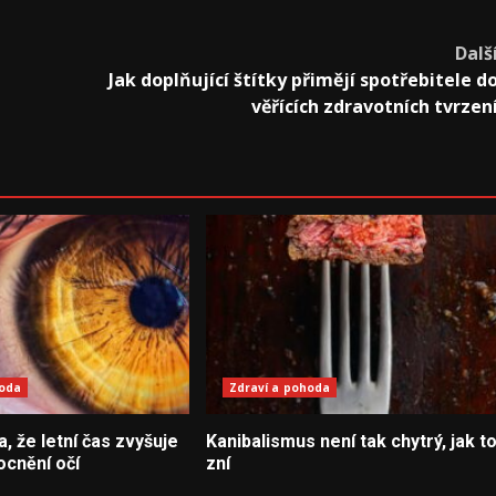
Dalš
Jak doplňující štítky přimějí spotřebitele d
věřících zdravotních tvrzen
hoda
Zdraví a pohoda
la, že letní čas zvyšuje
Kanibalismus není tak chytrý, jak t
ocnění očí
zní