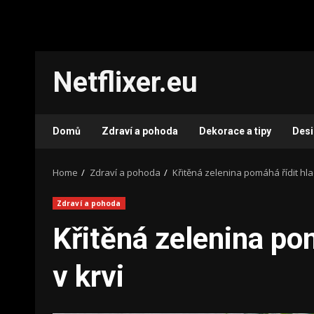
Skip
Netflixer.eu
to
content
Domů
Zdraví a pohoda
Dekorace a tipy
Des
Home
Zdraví a pohoda
Křitěná zelenina pomáhá řídit hla
Zdraví a pohoda
Křitěná zelenina po
v krvi