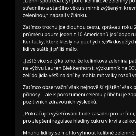
„Denní spotřeba čtyř porcí kelímkové zeleniny po
středního a staršího věku s mírně zvýšeným kre
zeleninou,“ napsali v článku.
Zatímco trochu jde dlouhou cestu, zpráva z roku 20
průměru pouze jeden z 10 Američanů jedí doporuče
Kentucky, které klesly na pouhých 5,6% dospělých,
lidí ve státě jí příliš málo.
„Ještě více se týká toho, že kelímková zelenina 
na výživu Lauren Blekkenhorst, výzkumník na ECU. 
zelí do jídla většina dní by mohla mít velký rozdíl 
Zatímco observační však nejnovější zjištění však 
přínosy – ale k porozumění celému příběhu je za
pozitivních zdravotních výsledků.
„Pokračující vyšetřování bude zásadní pro určení, 
pro zlepšení regulace hladiny cukru v krvi a celkov
Mnoho lidí by se mohlo vyhnout kelíbné zelenině k