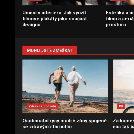
Umění v interiéru: Jak využít
Estetika a a
filmové plakáty jako součást
filmu a seriá
designu
prostoru
MOHLI JSTE ZMEŠKAT
Zdraví a pohoda
PR
Osobnostní rysy modré zóny spojené
Za kamero
se zdravým stárnutím
nás tak b