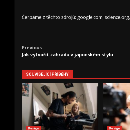
Čerpáme z těchto zdrojů: google.com, science.org
Post
Previous
Jak vytvořit zahradu v japonském stylu
navigation
SOUVISEJÍCÍ PŘÍBĚHY
Design
Design