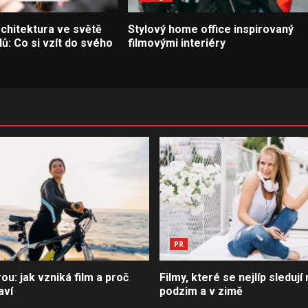
rchitektura ve světě
Stylový home office inspirovaný
lů: Co si vzít do svého
filmovými interiéry
PR
u: jak vzniká film a proč
Filmy, které se nejlíp sledují 
aví
podzim a v zimě