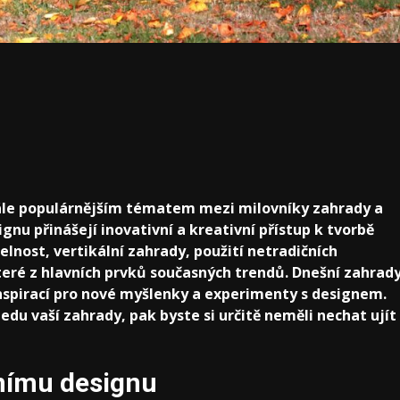
stále populárnějším tématem mezi milovníky zahrady a
nu přinášejí inovativní a kreativní přístup k tvorbě
elnost, vertikální zahrady, použití netradičních
teré z hlavních prvků současných trendů. Dnešní zahrad
inspirací pro nové myšlenky a experimenty s designem.
du vaší zahrady, pak byste si určitě neměli nechat ujít
dnímu designu