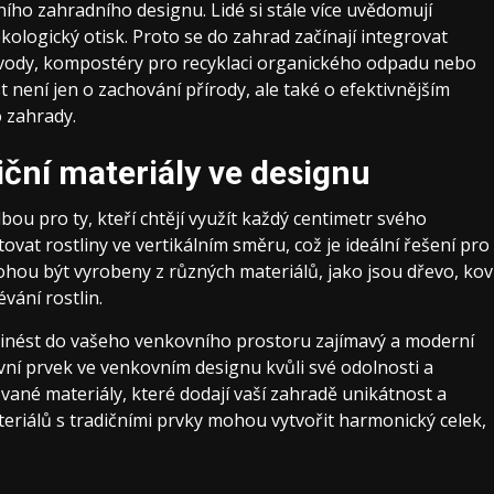
ího zahradního designu. Lidé si stále více uvědomují
ekologický otisk. Proto se do zahrad začínají integrovat
 vody, kompostéry pro recyklaci organického odpadu nebo
 není jen o zachování přírody, ale také o efektivnějším
 zahrady.
iční materiály ve designu
lbou pro ty, kteří chtějí využít každý centimetr svého
at rostliny ve vertikálním směru, což je ideální řešení pro
hou být vyrobeny z různých materiálů, jako jsou dřevo, kov
vání rostlin.
řinést do vašeho venkovního prostoru zajímavý a moderní
vní prvek ve venkovním designu kvůli své odolnosti a
vané materiály, které dodají vaší zahradě unikátnost a
eriálů s tradičními prvky mohou vytvořit harmonický celek,