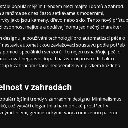
 stále populárnějším trendem mezi majiteli domů a zahrad.
ch aranžmá se dnes často setkáváme s moderními,
prvky jako jsou kameny, dřevo nebo sklo. Tento nový přístu
ží osobnost majitele a dodávají domu jedinečný charakter.
designu je používání technologií pro automatizaci péče o
jí nastavit automatickou zavlažovací soustavu podle potřeb
dy pomocí speciálních senzorů. To nejen usnadňuje péči o
malizovat negativní dopad na životní prostředí. Takto
přístup k zahradám stane nedocenitelným prvkem každého
telnost v zahradách
e populárnějšími trendy v zahradním designu. Minimalismus
vků, což vytváří elegantní a harmonické prostředí. V
ovnými liniemi, geometrickými tvary a omezenou paletou