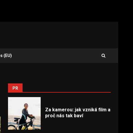
s (EU)
PR
Za kamerou: jak vzniká film a
proč nás tak baví