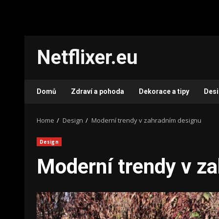
Skip
Netflixer.eu
to
content
Domů
Zdraví a pohoda
Dekorace a tipy
Des
Home
Design
Moderní trendy v zahradním designu
Design
Moderní trendy v z