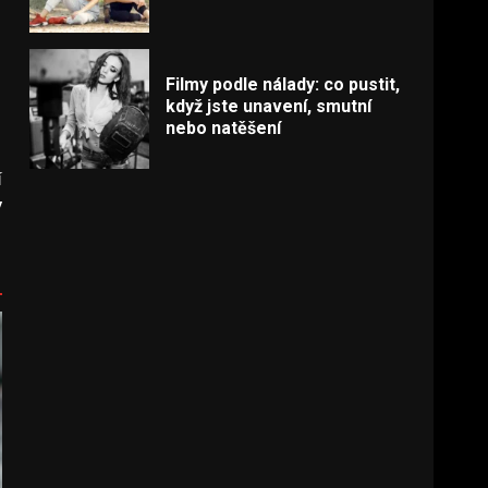
Filmy podle nálady: co pustit,
když jste unavení, smutní
nebo natěšení
í
v