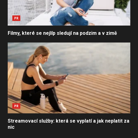
PR
Filmy, které se nejlíp sledují na podzim a v zimě
PR
Streamovací služby: která se vyplatí a jak neplatit za
nic