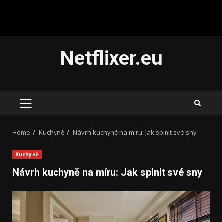
Skip
Netflixer.eu
to
content
PRIMARY
MENU
Home
Kuchyně
Návrh kuchyně na míru: Jak splnit své sny
Kuchyně
Návrh kuchyně na míru: Jak splnit své sny