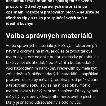
dosáhnout maximálního uspokojení ze svého
prostoru. Od volby správných materiálů po
optimální rozložení pracovních ploch – naučíte se
všechny tipy a triky pro splnění svých snů o
ideální kuchyni.
Volba správných materiálů
Volba správných materiálů je klíčovým faktorem při
návrhu kuchyně na míru. Je důležité zvolit takové
materiály, které nejenže budou esteticky působit, ale
také vydrží dlouhodobé používání a budou odolné
vůči každodenním nárokům. Především by měla být
zohledněna funkčnost daných materiálů – například
pracovní deska by měla být odolná proti poškrábání
a teplotnímu šoku, aby se na ní bez obav mohlo
manipulovat s horkými hrnci či nožem. Dřezy by pak
měly být vyrobeny z kvalitního nerezového plechu,
který je snadno udržovatelný a odolný vůči