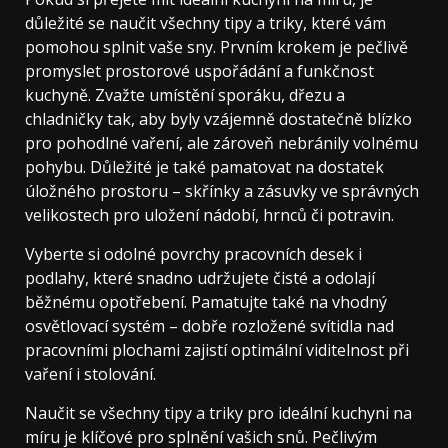
důležité se naučit všechny tipy a triky, které vám
pomohou splnit vaše sny. Prvním krokem je pečlivě
promyslet prostorové uspořádání a funkčnost
kuchyně. Zvažte umístění sporáku, dřezu a
chladničky tak, aby byly vzájemně dostatečně blízko
pro pohodlné vaření, ale zároveň nebránily volnému
pohybu. Důležité je také pamatovat na dostatek
úložného prostoru – skřínky a zásuvky ve správných
velikostech pro uložení nádobí, hrnců či potravin.
Vyberte si odolné povrchy pracovních desek i
podlahy, které snadno udržujete čisté a odolají
běžnému opotřebení. Pamatujte také na vhodný
osvětlovací systém – dobře rozložené svítidla nad
pracovními plochami zajistí optimální viditelnost při
vaření i stolování.
Naučit se všechny tipy a triky pro ideální kuchyni na
míru je klíčové pro splnění vašich snů. Pečlivým