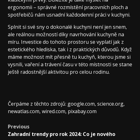
ergonomii – správné rozmístění pracovních ploch a
spotřebičů nám usnadní každodenní práci v kuchyni.
Splnit si své sny o dokonalé kuchyni není jen snem,
ale reálnou možností díky navrhování kuchyně na
míru. Investice do tohoto prostoru se vyplatí jak z
estetického hlediska, tak i z praktických důvodů. Když
máme možnost mít přesně tu kuchyň, kterou jsme si
vysnili, vaření a trávení času v této místnosti se stane
ještě radostnější aktivitou pro celou rodinu.
Čerpáme z těchto zdrojů: google.com, science.org,
newatlas.com, wired.com, pixabay.com
Post
Previous
Zahradní trendy pro rok 2024: Co je nového