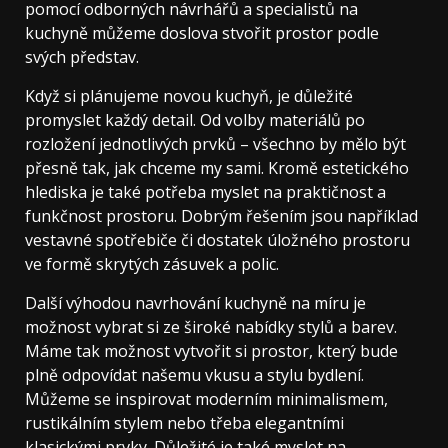
pomocí odborných návrhářů a specialistů na
kuchyně můžeme doslova stvořit prostor podle
svých představ.
Když si plánujeme novou kuchyň, je důležité
promyslet každý detail. Od volby materiálů po
rozložení jednotlivých prvků – všechno by mělo být
přesně tak, jak chceme my sami. Kromě estetického
hlediska je také potřeba myslet na praktičnost a
funkčnost prostoru. Dobrým řešením jsou například
vestavné spotřebiče či dostatek úložného prostoru
ve formě skrytých zásuvek a polic.
Další výhodou navrhování kuchyně na míru je
možnost vybrat si ze široké nabídky stylů a barev.
Máme tak možnost vytvořit si prostor, který bude
plně odpovídat našemu vkusu a stylu bydlení.
Můžeme se inspirovat moderním minimalismem,
rustikálním stylem nebo třeba elegantními
klasickými prvky. Důležité je také myslet na