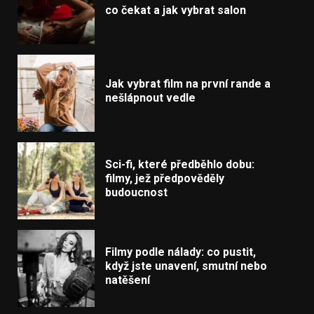
co čekat a jak vybrat salon
Jak vybrat film na první rande a
nešlápnout vedle
Sci-fi, které předběhlo dobu:
filmy, jež předpověděly
budoucnost
Filmy podle nálady: co pustit,
když jste unavení, smutní nebo
natěšení