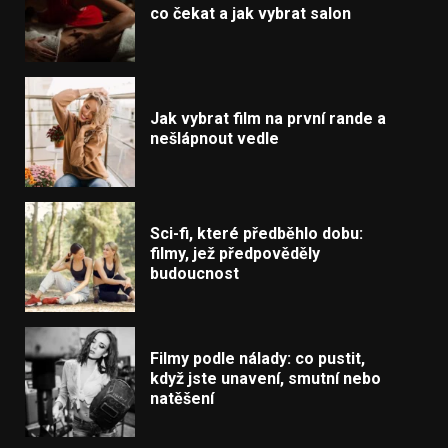
co čekat a jak vybrat salon
Jak vybrat film na první rande a
nešlápnout vedle
Sci-fi, které předběhlo dobu:
filmy, jež předpověděly
budoucnost
Filmy podle nálady: co pustit,
když jste unavení, smutní nebo
natěšení