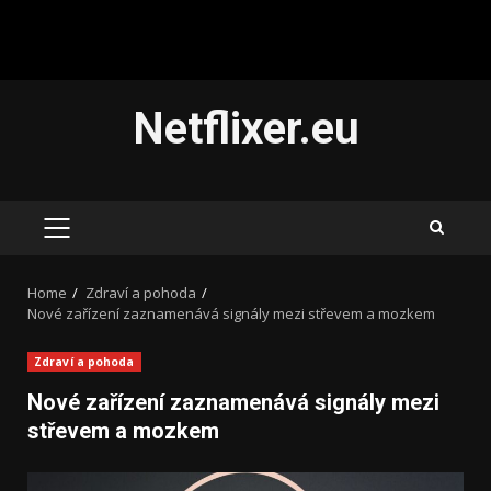
Skip
Netflixer.eu
to
content
PRIMARY
MENU
Home
Zdraví a pohoda
Nové zařízení zaznamenává signály mezi střevem a mozkem
Zdraví a pohoda
Nové zařízení zaznamenává signály mezi
střevem a mozkem