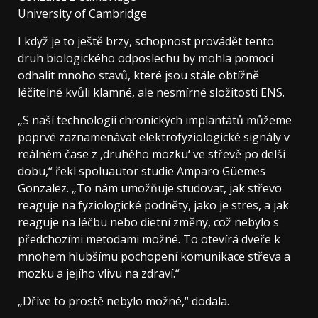
University of Cambridge
I když je to ještě brzy, schopnost provádět tento
druh biologického odposlechu by mohla pomoci
odhalit mnoho stavů, které jsou stále obtížně
léčitelné kvůli klamné, ale nesmírné složitosti ENS.
„S naší technologií chronických implantátů můžeme
poprvé zaznamenávat elektrofyziologické signály v
reálném čase z ‚druhého mozku‘ ve střevě po delší
dobu,“ řekl spoluautor studie Amparo Güemes
Gonzalez. „To nám umožňuje studovat, jak střevo
reaguje na fyziologické podněty, jako je stres, a jak
reaguje na léčbu nebo dietní změny, což nebylo s
předchozími metodami možné. To otevírá dveře k
mnohem hlubšímu pochopení komunikace střeva a
mozku a jejího vlivu na zdraví.“
„Dříve to prostě nebylo možné,“ dodala.