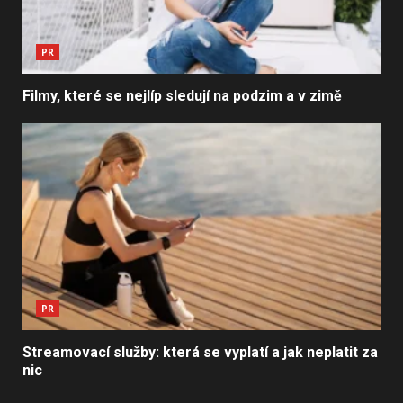
PR
Filmy, které se nejlíp sledují na podzim a v zimě
PR
Streamovací služby: která se vyplatí a jak neplatit za
nic