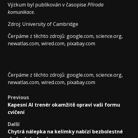
Výzkum byl publikován v časopise
Příroda
komunikace
.
Zdroj: University of Cambridge
Čerpáme z těchto zdrojů: google.com, science.org,
newatlas.com, wired.com, pixabay.com
Čerpáme z těchto zdrojů: google.com, science.org,
newatlas.com, wired.com, pixabay.com
Post
Previous
Kapesní AI trenér okamžitě opraví vaši formu
navigation
cvičení
Další
Chytrá nálepka na kelímky nabízí bezbolestné