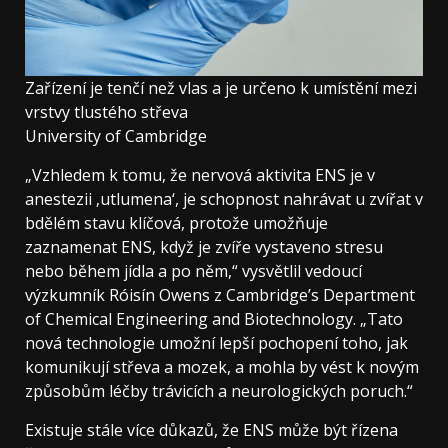
Zařízení je tenčí než vlas a je určeno k umístění mezi
vrstvy tlustého střeva
University of Cambridge
„Vzhledem k tomu, že nervová aktivita ENS je v
anestezii ‚utlumena‘, je schopnost nahrávat u zvířat v
bdělém stavu klíčová, protože umožňuje
zaznamenat ENS, když je zvíře vystaveno stresu
nebo během jídla a po něm,“ vysvětlil vedoucí
výzkumník Róisín Owens z Cambridge’s Department
of Chemical Engineering and Biotechnology. „Tato
nová technologie umožní lepší pochopení toho, jak
komunikují střeva a mozek, a mohla by vést k novým
způsobům léčby trávicích a neurologických poruch.“
Existuje stále více důkazů, že ENS může být řízena