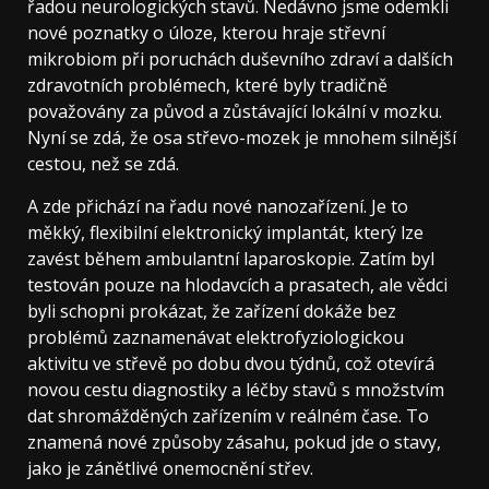
řadou neurologických stavů. Nedávno jsme odemkli
nové poznatky o úloze, kterou hraje střevní
mikrobiom při poruchách duševního zdraví a dalších
zdravotních problémech, které byly tradičně
považovány za původ a zůstávající lokální v mozku.
Nyní se zdá, že osa střevo-mozek je mnohem silnější
cestou, než se zdá.
A zde přichází na řadu nové nanozařízení. Je to
měkký, flexibilní elektronický implantát, který lze
zavést během ambulantní laparoskopie. Zatím byl
testován pouze na hlodavcích a prasatech, ale vědci
byli schopni prokázat, že zařízení dokáže bez
problémů zaznamenávat elektrofyziologickou
aktivitu ve střevě po dobu dvou týdnů, což otevírá
novou cestu diagnostiky a léčby stavů s množstvím
dat shromážděných zařízením v reálném čase. To
znamená nové způsoby zásahu, pokud jde o stavy,
jako je zánětlivé onemocnění střev.