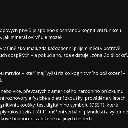
 stopových prvků je spojeno s ochranou kognitivní funkce u
, jak minerál ovlivňuje mozek.
ty v Číně zkoumali, zda každodenní příjem mědi v potravě
rších dospělých – a pokud ano, zda existuje „zóna Goldilocks“,
 mrtvice – kteří mají vyšší riziko kognitivního poškození –
.
et nebo více, převzatých z amerického národního průzkumu
ní rozhovory a fyzické a dietní zkoušky, prováděné v letech
ognitivní zkoušky: test digitálního symbolu (DSST), které
plynulosti zvířat (AFT), měření verbální plynulosti a výkonné
elkové hodnocení založené na jiných testech.