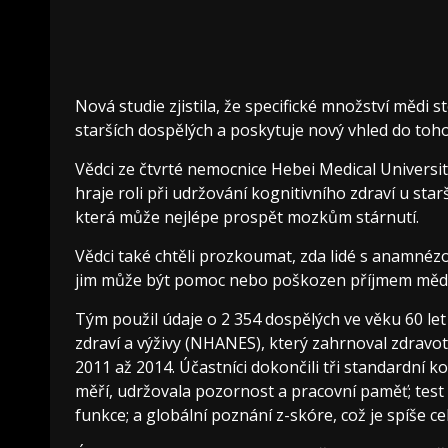
Nová studie zjistila, že specifické množství mědi
starších dospělých a poskytuje nový vhled do toho
Vědci ze čtvrté nemocnice Hebei Medical Universi
hraje roli při udržování kognitivního zdraví u sta
která může nejlépe prospět mozkům stárnutí.
Vědci také chtěli prozkoumat, zda lidé s anamnézou
jim může být pomoc nebo poškozen příjmem mědi
Tým použil údaje o 2 354 dospělých ve věku 60 l
zdraví a výživy (NHANES), který zahrnoval zdravot
2011 až 2014. Účastníci dokončili tři standardní k
měří, udržovala pozornost a pracovní paměť; test 
funkce; a globální poznání z-skóre, což je spíše c