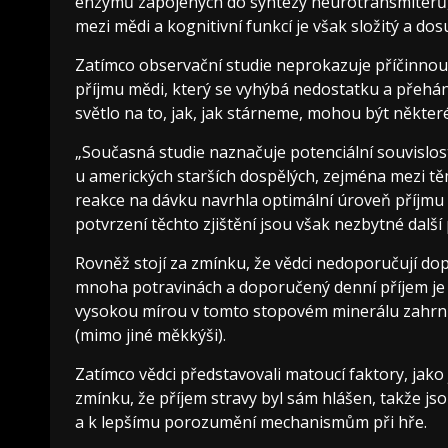
enzymů zapojených do syntézy neurotransmiterů,
mezi mědi a kognitivní funkcí je však složitý a do
Zatímco observační studie neprokazuje příčinnou s
příjmu mědi, který se vyhýbá nedostatku a přehán
světlo na to, jak, jak stárneme, mohou být některé
„Současná studie naznačuje potenciální souvislos
u amerických starších dospělých, zejména mezi těmi,
reakce na dávku navrhla optimální úroveň příjmu 
potvrzení těchto zjištění jsou však nezbytné další
Rovněž stojí za zmínku, že vědci nedoporučují do
mnoha potravinách a doporučený denní příjem je je
vysokou mírou v tomto stopovém minerálu zahrnují 
(mimo jiné měkkýši).
Zatímco vědci představovali matoucí faktory, jako j
zmínku, že příjem stravy byl sám hlášen, takže j
a k lepšímu porozumění mechanismům při hře.