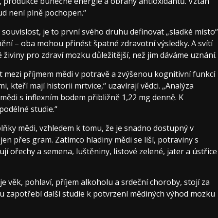
 produkce buněčné energie a obrany antioxidantů. Vztah
sud není plně pochopen.“
ouvislost, je to první svého druhu definovat „sladké místo“
ění – oba mohou přinést špatné zdravotní výsledky. A svítí
 živiny pro zdraví mozku důležitější, než jim dáváme uznání.
t mezi příjmem mědi v potravě a zvýšenou kognitivní funkcí
 kteří mají historii mrtvice,“ uzavírají vědci. „Analýza
mědi s inflexním bodem přibližně 1,22 mg denně. K
 podélné studie.“
plňky mědi, vzhledem k tomu, že je snadno dostupný v
n přes gram. Zatímco hladiny mědi se liší, potraviny s
ořechy a semena, luštěniny, listové zelené, jater a ústřice
e věk, pohlaví, příjem alkoholu a srdeční choroby, stojí za
sou zapotřebí další studie k potvrzení mědiných výhod mozku