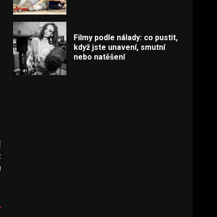
Filmy podle nálady: co pustit,
když jste unavení, smutní
nebo natěšení
í
t
u