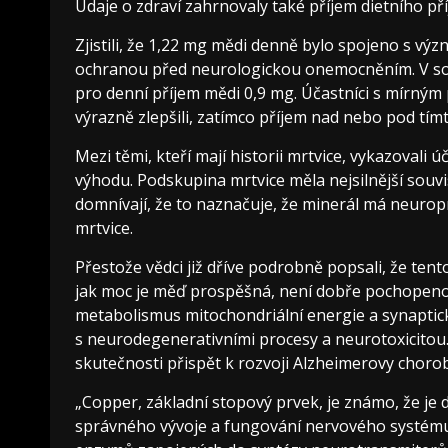
Údaje o zdraví zahrnovaly také příjem dietního p
Zjistili, že 1,22 mg mědi denně bylo spojeno s 
ochranou před neurologickou onemocněním. V sou
pro denní příjem mědi 0,9 mg. Účastníci s mírným 
výrazně zlepšili, zatímco příjem nad nebo pod tím
Mezi těmi, kteří mají historii mrtvice, vykazovali 
výhodu. Podskupina mrtvice měla nejsilnější souv
domnívají, že to naznačuje, že minerál má neurop
mrtvice.
Přestože vědci již dříve podrobně popsali, že ten
jak moc je měď prospěšná, není dobře pochopen
metabolismus mitochondriální energie a synaptick
s neurodegenerativními procesy a neurotoxicitou.
skutečnosti přispět k rozvoji Alzheimerovy chorob
„Copper, základní stopový prvek, je známo, že je 
správného vývoje a fungování nervového systému,“