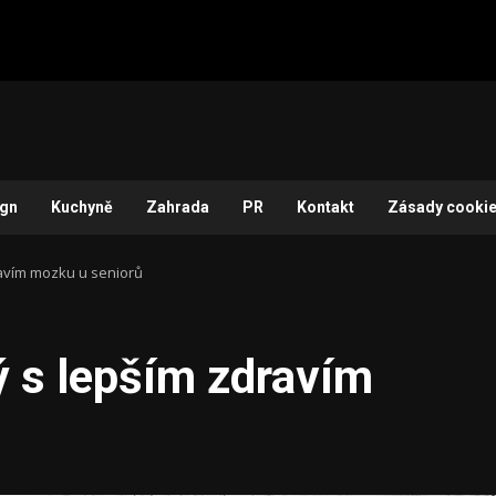
ign
Kuchyně
Zahrada
PR
Kontakt
Zásady cookie
ravím mozku u seniorů
ý s lepším zdravím