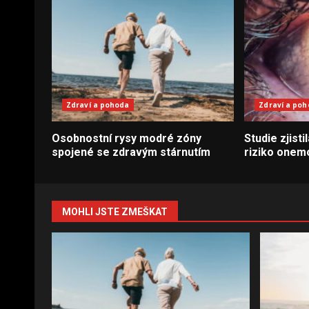
Zdraví a pohoda
Zdraví a po
Osobnostní rysy modré zóny
Studie zjisti
spojené se zdravým stárnutím
riziko onem
MOHLI JSTE ZMEŠKAT