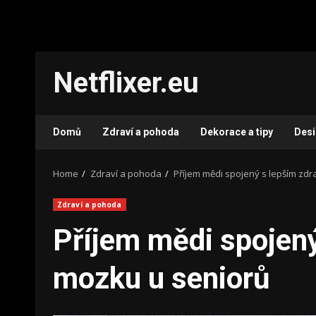
Skip
Netflixer.eu
to
content
Domů
Zdraví a pohoda
Dekorace a tipy
Des
Home
Zdraví a pohoda
Příjem mědi spojený s lepším zd
Zdraví a pohoda
Příjem mědi spojen
mozku u seniorů