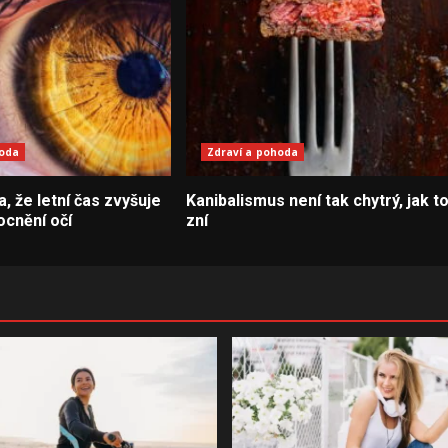
hoda
Zdraví a pohoda
la, že letní čas zvyšuje
Kanibalismus není tak chytrý, jak t
ocnění očí
zní