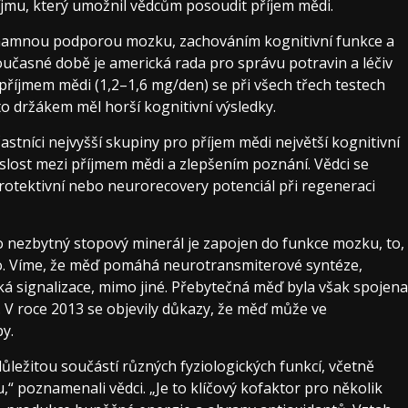
říjmu, který umožnil vědcům posoudit příjem mědi.
významnou podporou mozku, zachováním kognitivní funkce a
časné době je americká rada pro správu potravin a léčiv
příjmem mědi (1,2–1,6 mg/den) se při všech třech testech
to držákem měl horší kognitivní výsledky.
účastníci nejvyšší skupiny pro příjem mědi největší kognitivní
islost mezi příjmem mědi a zlepšením poznání. Vědci se
rotektivní nebo neurorecovery potenciál při regeneraci
to nezbytný stopový minerál je zapojen do funkce mozku, to,
o. Víme, že měď pomáhá neurotransmiterové syntéze,
á signalizace, mimo jiné. Přebytečná měď byla však spojena
 V roce 2013 se objevily důkazy, že měď může ve
y.
důležitou součástí různých fyziologických funkcí, včetně
 poznamenali vědci. „Je to klíčový kofaktor pro několik