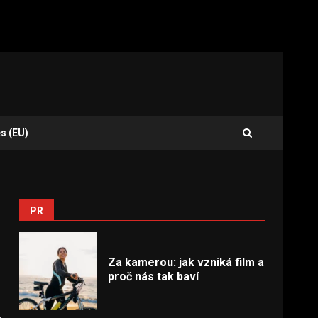
s (EU)
PR
Za kamerou: jak vzniká film a
proč nás tak baví