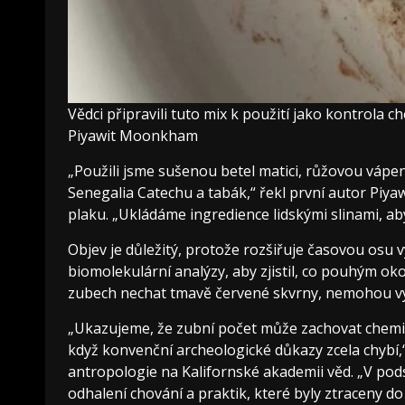
Vědci připravili tuto mix k použití jako kontrola
Piyawit Moonkham
„Použili jsme sušenou betel matici, růžovou vápen
Senegalia Catechu a tabák,“ řekl první autor Piya
plaku. „Ukládáme ingredience lidskými slinami, a
Objev je důležitý, protože rozšiřuje časovou osu vy
biomolekulární analýzy, aby zjistil, co pouhým o
zubech nechat tmavě červené skvrny, nemohou vyd
„Ukazujeme, že zubní počet může zachovat chemické 
když konvenční archeologické důkazy zcela chybí
antropologie na Kalifornské akademii věd. „V podsta
odhalení chování a praktik, které byly ztraceny do