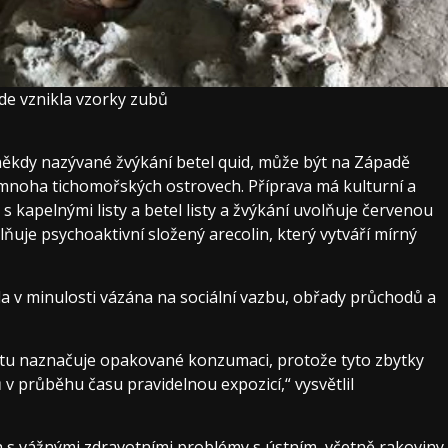
de vznikla vzorky zubů
někdy nazývané žvýkání betel quid, může být na Západě
a mnoha tichomořských ostrovech. Příprava má kulturní a
s kapelnými listy a betel listy a žvýkání uvolňuje červenou
ňuje psychoaktivní složený arecolin, který vytváří mírný
yla v minulosti vázána na sociální vazbu, obřady průchodů a
čtu naznačuje opakované konzumaci, protože tyto zbytky
v průběhu času pravidelnou expozicí,“ vysvětlil
a s vážnými zdravotními problémy s ústním, včetně rakoviny.