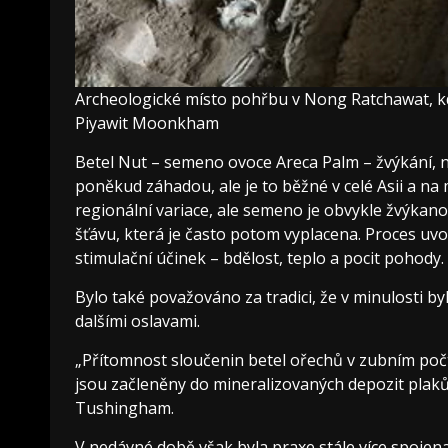
Archeologické místo pohřbu v Nong Ratchawat, k
Piyawit Moonkham
Betel Nut – semeno ovoce Areca Palm – žvýkání, 
poněkud záhadou, ale je to běžné v celé Asii a n
regionální variace, ale semeno je obvykle žvýkano 
šťávu, která je často potom vyplacena. Proces uvol
stimulační účinek – bdělost, teplo a pocit pohody.
Bylo také považováno za tradici, že v minulosti b
dalšími oslavami.
„Přítomnost sloučenin betel ořechů v zubním po
jsou začleněny do mineralizovaných depozit plaků 
Tushingham.
V nedávné době však byla praxe stále více spojen