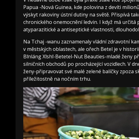
Papua -Nová Guinea, kde polovina z devíti milionů 
výskyt rakoviny ústní dutiny na světě. Přispívá ta
chronického onemocnění ledvin. I když má určitá po
atyparazitické a antiseptické vlastnosti, dlouhodo
Na Tchaj -wanu zaznamenaly vládní zdravotní ka
v městských oblastech, ale ořech Betel je v histo
Bīnláng Xīshī-Betetel-Nut Beauties-mladé ženy při
silničních obchodů po procházející vozidlech. V d
ženy-připravovat své malé zelené balíčky zpoza
příležitostně na nočním trhu.