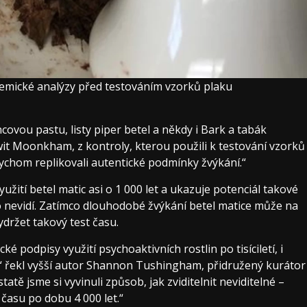
 chemické analýzy před testováním vzorků plaku
covou pastu, listy piper betel a někdy i Bark a tabák
wit Moonkham, z kontroly, kterou použili k testování vzorků
bychom replikovali autentické podmínky žvýkání.“
užití betel matic asi o 1 000 let a ukazuje potenciál takové
ko nevidí. Zatímco dlouhodobé žvýkání betel matice může na
ržet takový test času.
podpisy využití psychoaktivních rostlin po tisíciletí, i
,“ řekl vyšší autor Shannon Tushingham, přidružený kurátor
tě jsme si vyvinuli způsob, jak zviditelnit neviditelné –
 času po dobu 4 000 let.“