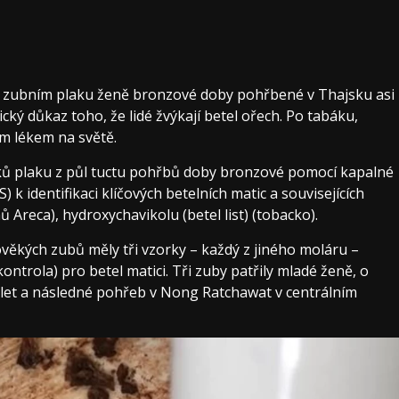
v zubním plaku ženě bronzové doby pohřbené v Thajsku asi
mický důkaz toho, že lidé žvýkají betel ořech. Po tabáku,
ím lékem na světě.
rků plaku z půl tuctu pohřbů doby bronzové pomocí kapalné
 identifikaci klíčových betelních matic a souvisejících
 Areca), hydroxychavikolu (betel list) (tobacko).
ěkých zubů měly tři vzorky – každý z jiného moláru –
ontrola) pro betel matici. Tři zuby patřily mladé ženě, o
35 let a následné pohřeb v Nong Ratchawat v centrálním