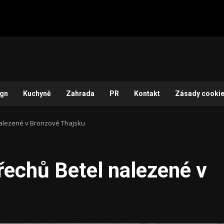
ign
Kuchyně
Zahrada
PR
Kontakt
Zásady cookie
nalezené v Bronzové Thajsku
řechů Betel nalezené v