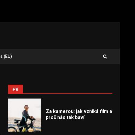
s (EU)
PR
Za kamerou: jak vzniká film a
proč nás tak baví