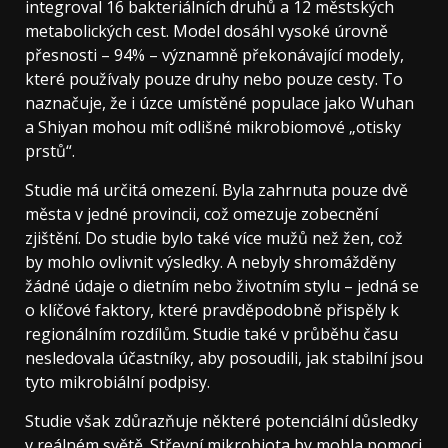
integroval 16 bakteriálních druhů a 12 městských
metabolických cest. Model dosáhl vysoké úrovně
přesnosti – 94% – významně překonávající modely,
které používaly pouze druhy nebo pouze cesty. To
naznačuje, že i úzce umístěné populace jako Wuhan
a Shiyan mohou mít odlišné mikrobiomové „otisky
prstů“.
Studie má určitá omezení. Byla zahrnuta pouze dvě
města v jedné provincii, což omezuje zobecnění
zjištění. Do studie bylo také více mužů než žen, což
by mohlo ovlivnit výsledky. A nebyly shromážděny
žádné údaje o dietním nebo životním stylu – jedná se
o klíčové faktory, které pravděpodobně přispěly k
regionálním rozdílům. Studie také v průběhu času
nesledovala účastníky, aby posoudili, jak stabilní jsou
tyto mikrobiální podpisy.
Studie však zdůrazňuje některé potenciální důsledky
v reálném světě. Střevní mikrobiota by mohla pomoci