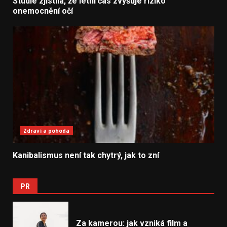
Studie zjistila, že letní čas zvyšuje riziko
onemocnění očí
Zdraví a pohoda
Kanibalismus není tak chytrý, jak to zní
PR
Za kamerou: jak vzniká film a