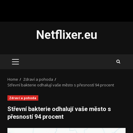
Skip
Netflixer.eu
to
content
PRIMARY
MENU
Home
Zdraví a pohoda
Střevní bakterie odhalují vaše město s přesností 94 procent
Zdraví a pohoda
Střevní bakterie odhalují vaše město s
přesností 94 procent