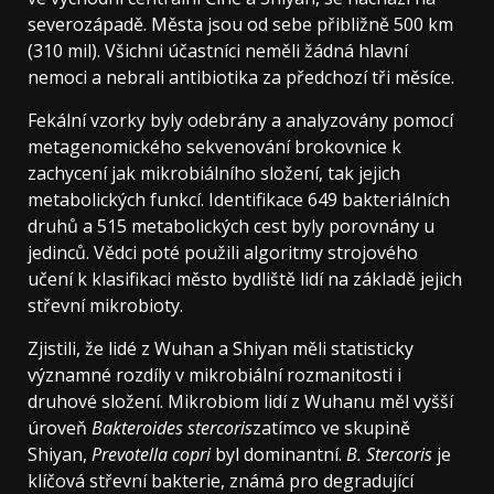
severozápadě. Města jsou od sebe přibližně 500 km
(310 mil). Všichni účastníci neměli žádná hlavní
nemoci a nebrali antibiotika za předchozí tři měsíce.
Fekální vzorky byly odebrány a analyzovány pomocí
metagenomického sekvenování brokovnice k
zachycení jak mikrobiálního složení, tak jejich
metabolických funkcí. Identifikace 649 bakteriálních
druhů a 515 metabolických cest byly porovnány u
jedinců. Vědci poté použili algoritmy strojového
učení k klasifikaci město bydliště lidí na základě jejich
střevní mikrobioty.
Zjistili, že lidé z Wuhan a Shiyan měli statisticky
významné rozdíly v mikrobiální rozmanitosti i
druhové složení. Mikrobiom lidí z Wuhanu měl vyšší
úroveň
Bakteroides stercoris
zatímco ve skupině
Shiyan,
Prevotella copri
byl dominantní.
B. Stercoris
je
klíčová střevní bakterie, známá pro degradující