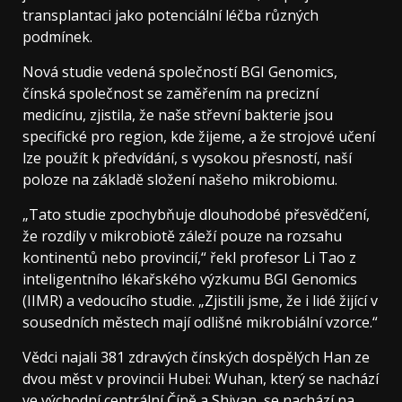
transplantaci jako potenciální léčba různých
podmínek.
Nová studie vedená společností BGI Genomics,
čínská společnost se zaměřením na precizní
medicínu, zjistila, že naše střevní bakterie jsou
specifické pro region, kde žijeme, a že strojové učení
lze použít k předvídání, s vysokou přesností, naší
poloze na základě složení našeho mikrobiomu.
„Tato studie zpochybňuje dlouhodobé přesvědčení,
že rozdíly v mikrobiotě záleží pouze na rozsahu
kontinentů nebo provincií,“ řekl profesor Li Tao z
inteligentního lékařského výzkumu BGI Genomics
(IIMR) a vedoucího studie. „Zjistili jsme, že i lidé žijící v
sousedních městech mají odlišné mikrobiální vzorce.“
Vědci najali 381 zdravých čínských dospělých Han ze
dvou měst v provincii Hubei: Wuhan, který se nachází
ve východní centrální Číně a Shiyan, se nachází na