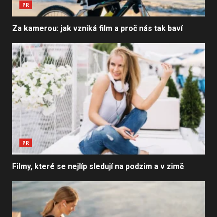
PR
Za kamerou: jak vzniká film a proč nás tak baví
PR
Filmy, které se nejlíp sledují na podzim a v zimě