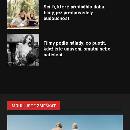
Sci-fi, které předběhlo dobu:
filmy, jež předpověděly
budoucnost
Filmy podle nálady: co pustit,
když jste unavení, smutní nebo
natěšení
MOHLI JSTE ZMEŠKAT