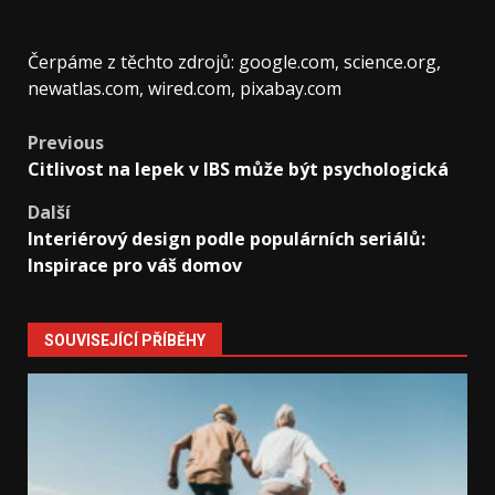
Čerpáme z těchto zdrojů: google.com, science.org,
newatlas.com, wired.com, pixabay.com
Post
Previous
Citlivost na lepek v IBS může být psychologická
navigation
Další
Interiérový design podle populárních seriálů:
Inspirace pro váš domov
SOUVISEJÍCÍ PŘÍBĚHY