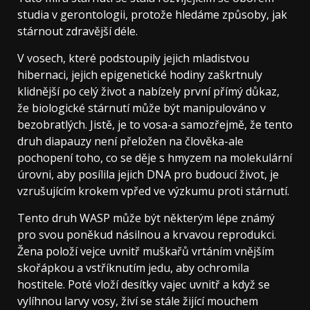
studia v gerontologii, protože hledáme způsoby, jak
stárnout zdravější déle.
V vosech, které podstoupily jejich mladistvou
hibernaci, jejich epigenetické hodiny zaškrtnuly
klidnější po celý život a nabízely první přímý důkaz,
že biologické stárnutí může být manipulováno v
bezobratlých. Jistě, je to vosa-a samozřejmě, že tento
druh diapauzy není přeložen na člověka-ale
pochopení toho, co se děje s hmyzem na molekulární
úrovni, aby posílila jejich DNA pro budoucí život, je
vzrušujícím krokem vpřed ve výzkumu proti stárnutí.
Tento druh WASP může být některým lépe známý
pro svou poněkud násilnou a krvavou reprodukci.
Žena položí vejce uvnitř muškařů vrtáním vnějším
skořápkou a vstříknutím jedu, aby ochromila
hostitele. Poté vloží desítky vajec uvnitř a když se
vylíhnou larvy vosy, živí se stále žijící mouchem