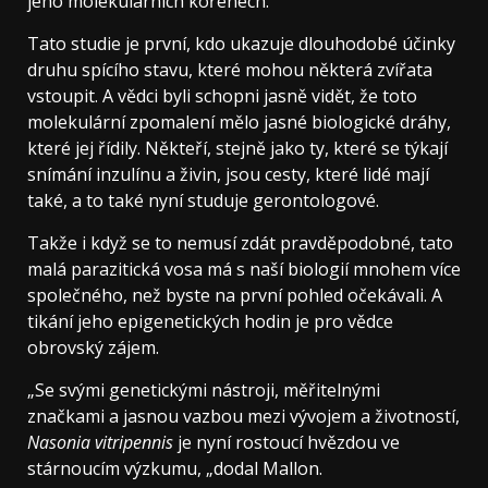
jeho molekulárních kořenech.“
Tato studie je první, kdo ukazuje dlouhodobé účinky
druhu spícího stavu, které mohou některá zvířata
vstoupit. A vědci byli schopni jasně vidět, že toto
molekulární zpomalení mělo jasné biologické dráhy,
které jej řídily. Někteří, stejně jako ty, které se týkají
snímání inzulínu a živin, jsou cesty, které lidé mají
také, a to také nyní studuje gerontologové.
Takže i když se to nemusí zdát pravděpodobné, tato
malá parazitická vosa má s naší biologií mnohem více
společného, než byste na první pohled očekávali. A
tikání jeho epigenetických hodin je pro vědce
obrovský zájem.
„Se svými genetickými nástroji, měřitelnými
značkami a jasnou vazbou mezi vývojem a životností,
Nasonia vitripennis
je nyní rostoucí hvězdou ve
stárnoucím výzkumu, „dodal Mallon.