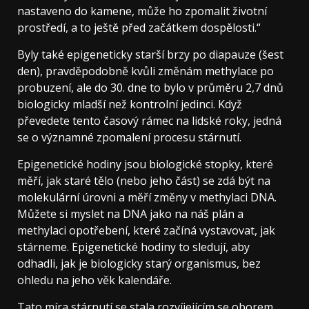
nastaveno do kamene, může ho zpomalit životní
prostředí, a to ještě před začátkem dospělosti.“
Byly také epigeneticky starší brzy po diapauze (šest
den), pravděpodobně kvůli změnám methylace po
probuzení, ale do 30. dne to bylo v průměru 2,7 dnů
biologicky mladší než kontrolní jedinci. Když
převedete tento časový rámec na lidské roky, jedná
se o významné zpomalení procesu stárnutí.
Epigenetické hodiny jsou biologické stopky, které
měří, jak staré tělo (nebo jeho část) se zdá být na
molekulární úrovni a měří změny v methylaci DNA.
Můžete si myslet na DNA jako na náš plán a
methylaci opotřebení, které začíná vystavovat, jak
stárneme. Epigenetické hodiny to sledují, aby
odhadli, jak je biologicky starý organismus, bez
ohledu na jeho věk kalendáře.
Tato míra stárnutí se stala rozvíjejícím se oborem