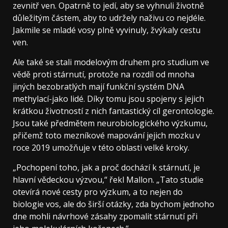
zevnitř ven. Opatrně to jedí, aby se vyhnuli životně
důležitým částem, aby to udržely naživu co nejdéle.
Jakmile se mladé vosy plně vyvinuly, žvýkaly cestu
ven.
Ale také se stali modelovým druhem pro studium ve
vědě proti stárnutí, protože na rozdíl od mnoha
jiných bezobratlých mají funkční systém DNA
methylací-jako lidé. Díky tomu jsou spojeny s jejich
krátkou životností z nich fantastický cíl gerontologie.
Jsou také předmětem neurobiologického výzkumu,
přičemž toto mezníkové mapování jejich mozku v
roce 2019 umožňuje v této oblasti velké kroky.
„Pochopení toho, jak a proč dochází k stárnutí, je
hlavní vědeckou výzvou,“ řekl Mallon. „Tato studie
otevírá nové cesty pro výzkum, a to nejen do
biologie vos, ale do širší otázky, zda bychom jednoho
dne mohli návrhové zásahy zpomalit stárnutí při