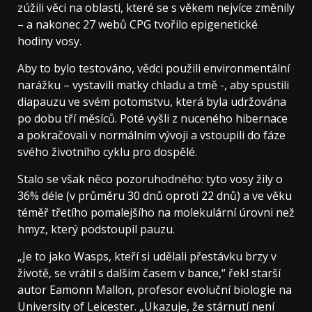
zúžili věci na oblasti, které se s věkem nejvíce změnily
– a nakonec 27 webů CPG tvořilo epigenetické
hodiny vosy.
Aby to bylo testováno, vědci použili environmentální
narážku – vystavili matky chladu a tmě -, aby spustili
diapauzu ve svém potomstvu, která byla udržována
po dobu tří měsíců. Poté vyšli z nuceného hibernace
a pokračovali v normálním vývoji a vstoupili do fáze
svého životního cyklu pro dospělé.
Stalo se však něco pozoruhodného: tyto vosy žily o
36% déle (v průměru 30 dnů oproti 22 dnů) a ve věku
téměř třetího pomalejšího na molekulární úrovni než
hmyz, který podstoupil pauzu.
„Je to jako Wasps, kteří si udělali přestávku brzy v
životě, se vrátil s dalším časem v bance,“ řekl starší
autor Eamonn Mallon, profesor evoluční biologie na
University of Leicester. „Ukazuje, že stárnutí není