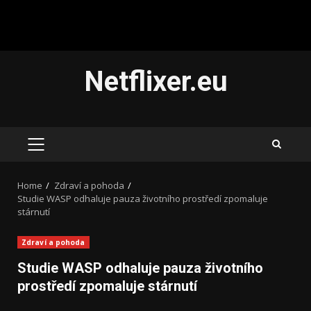
Skip
Netflixer.eu
to
content
PRIMARY
MENU
Home
Zdraví a pohoda
Studie WASP odhaluje pauza životního prostředí zpomaluje
stárnutí
Zdraví a pohoda
Studie WASP odhaluje pauza životního
prostředí zpomaluje stárnutí