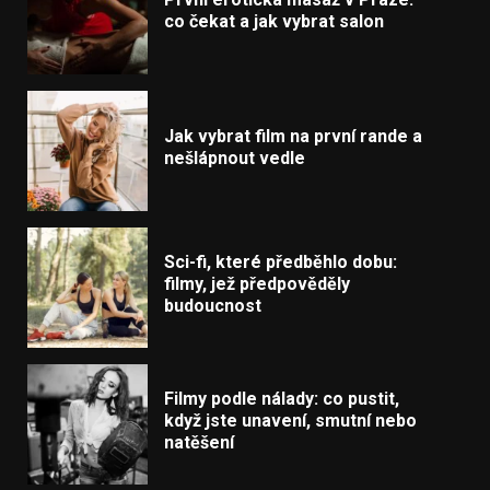
co čekat a jak vybrat salon
Jak vybrat film na první rande a
nešlápnout vedle
Sci-fi, které předběhlo dobu:
filmy, jež předpověděly
budoucnost
Filmy podle nálady: co pustit,
když jste unavení, smutní nebo
natěšení