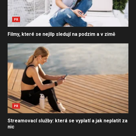
PR
Filmy, které se nejlíp sledují na podzim a v zimě
PR
Streamovací služby: která se vyplatí a jak neplatit za
nic