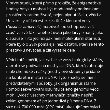
V první studii, která přímo prokáže, že epigenetické
hodiny hmyzu mohou být modulovány podmínkami
prostředí v raném životě, nejen plynutí času, vědci z
University of Leicester zjistili, že klenotní vosy
(
Nasonia vitripennis
) má zdvořilou schopnost vzít
„čas“ ve své fázi raného života jako larvy, známý jako
diapause. Tito jedinci pak měli molekulární stárnutí,
které bylo o 29% pomalejší než ostatní, kteří se tento
přestávku nevzdali, a žili výrazně déle.
Vědci chtěli měřit, jak rychle se vosy biologicky stárly,
a proto se podívali na methylaci DNA, která zahrnuje
malé chemické značky (methylové skupiny) přidané
na konkrétní místa na DNA. Tyto značky se mění
předvídatelnými způsoby, jak organismus stárne.
Pomocí sekvenování bisulfitu celého genomu vědci
mohli „vidět“ všechny methylační značky napříč
celým genomem až po jednotlivá písmena DNA. Z
více než 700 000 míst (CPG míst) ukazující methylaci