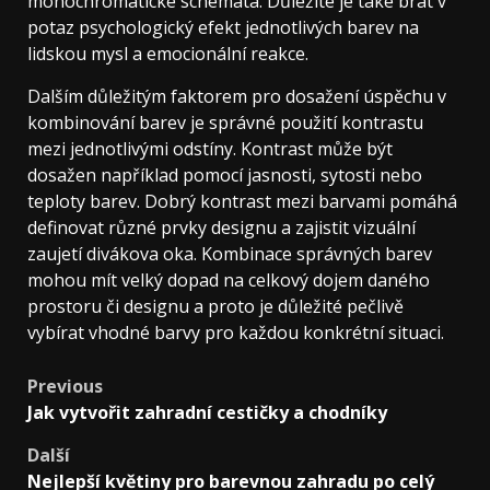
monochromatické schémata. Důležité je také brát v
potaz psychologický efekt jednotlivých barev na
lidskou mysl a emocionální reakce.
Dalším důležitým faktorem pro dosažení úspěchu v
kombinování barev je správné použití kontrastu
mezi jednotlivými odstíny. Kontrast může být
dosažen například pomocí jasnosti, sytosti nebo
teploty barev. Dobrý kontrast mezi barvami pomáhá
definovat různé prvky designu a zajistit vizuální
zaujetí divákova oka. Kombinace správných barev
mohou mít velký dopad na celkový dojem daného
prostoru či designu a proto je důležité pečlivě
vybírat vhodné barvy pro každou konkrétní situaci.
Post
Previous
Jak vytvořit zahradní cestičky a chodníky
navigation
Další
Nejlepší květiny pro barevnou zahradu po celý