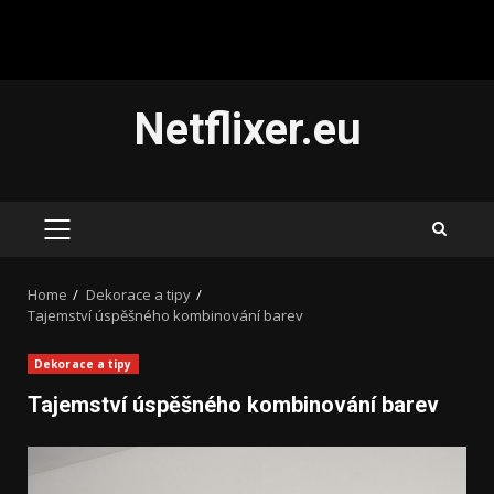
Skip
Netflixer.eu
to
content
PRIMARY
MENU
Home
Dekorace a tipy
Tajemství úspěšného kombinování barev
Dekorace a tipy
Tajemství úspěšného kombinování barev