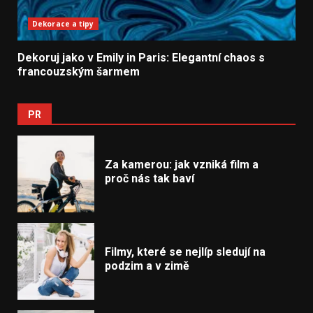
Dekorace a tipy
Dekoruj jako v Emily in Paris: Elegantní chaos s
francouzským šarmem
PR
Za kamerou: jak vzniká film a
proč nás tak baví
Filmy, které se nejlíp sledují na
podzim a v zimě