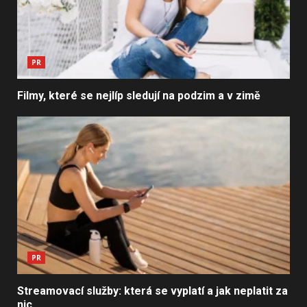
PR
Filmy, které se nejlíp sledují na podzim a v zimě
PR
Streamovací služby: která se vyplatí a jak neplatit za
nic