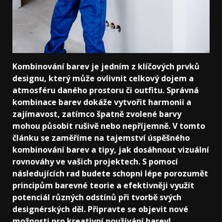
Kombinování barev je jedním z klíčových prvků
designu, který může ovlivnit celkový dojem a
atmosféru daného prostoru či outfitu. Správná
kombinace barev dokáže vytvořit harmonii a
zajímavost, zatímco špatně zvolené barvy
mohou působit rušivě nebo nepříjemně. V tomto
článku se zaměříme na tajemství úspěšného
kombinování barev a tipy, jak dosáhnout vizuální
rovnováhy ve vašich projektech. S pomocí
následujících rad budete schopni lépe porozumět
principům barevné teorie a efektivněji využít
potenciál různých odstínů při tvorbě svých
designérských děl. Připravte se objevit nové
možnosti pro kreativní používání barev!