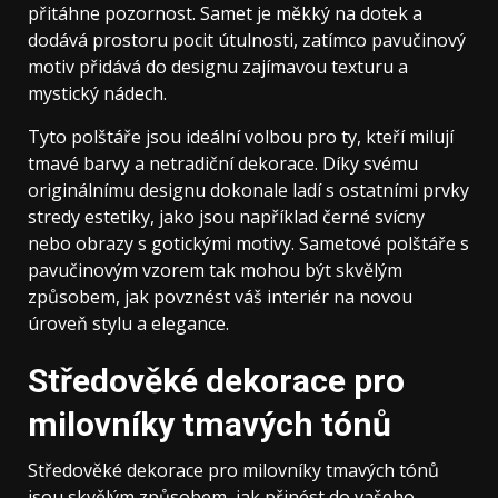
přitáhne pozornost. Samet je měkký na dotek a
dodává prostoru pocit útulnosti, zatímco pavučinový
motiv přidává do designu zajímavou texturu a
mystický nádech.
Tyto polštáře jsou ideální volbou pro ty, kteří milují
tmavé barvy a netradiční dekorace. Díky svému
originálnímu designu dokonale ladí s ostatními prvky
stredy estetiky, jako jsou například černé svícny
nebo obrazy s gotickými motivy. Sametové polštáře s
pavučinovým vzorem tak mohou být skvělým
způsobem, jak povznést váš interiér na novou
úroveň stylu a elegance.
Středověké dekorace pro
milovníky tmavých tónů
Středověké dekorace pro milovníky tmavých tónů
jsou skvělým způsobem, jak přinést do vašeho