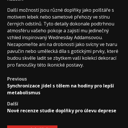
Další možností jsou různé doplňky jako polštáře s
motivem lebek nebo sametové přehozy ve stínu
černých odstínů. Tyto detaily dokonale podtrhnou
atmosféru vašeho pokoje a zajistí mu jedinečný
vzhled inspirovaný Wednesday Addamsovou.
Nezapomeňte ani na drobnosti jako svícny ve tvaru
pavučin nebo umělecká díla s gotickými prvky, které
budou skvěle ladit se zbytkem vaší kolekcí dekorací
pro fanoušky této ikonické postavy.
Post
Previous
Synchronizace jídel s tělem na hodiny pro lepší
navigation
metabolismus
Další
Nové recenze studie doplňky pro úlevu deprese