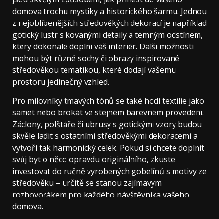
domova trochu mystiky a historického šarmu. Jednou
z nejoblíbenějších středověkých dekorací je například
gotický lustr s kovanými detaily a temným odstínem,
který dokonale doplní váš interiér. Další možností
mohou být různé sochy či obrazy inspirované
středověkou tematikou, které dodají vašemu
prostoru jedinečný vzhled.
Pro milovníky tmavých tónů se také hodí textilie jako
samet nebo brokát ve stejném barevném provedení.
Záclony, polštáře či ubrusy s gotickými vzory budou
skvěle ladit s ostatními středověkými dekoracemi a
vytvoří tak harmonický celek. Pokud si chcete doplnit
svůj byt o něco opravdu originálního, zkuste
investovat do ručně vyrobených gobelínů s motivy ze
středověku – určitě se stanou zajímavým
rozhovorákem pro každého návštěvníka vašeho
domova.