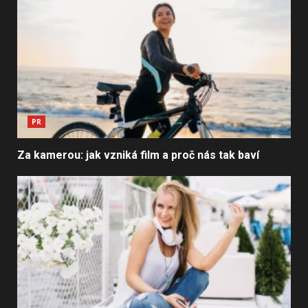
PR
Za kamerou: jak vzniká film a proč nás tak baví