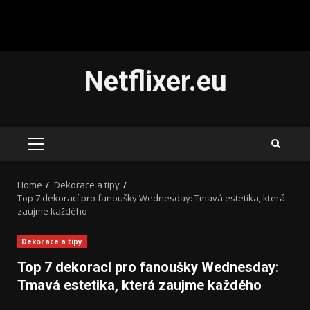
Skip
Netflixer.eu
to
content
PRIMARY
MENU
Home
Dekorace a tipy
Top 7 dekorací pro fanoušky Wednesday: Tmavá estetika, která
zaujme každého
Dekorace a tipy
Top 7 dekorací pro fanoušky Wednesday:
Tmavá estetika, která zaujme každého