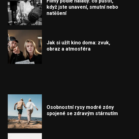
Filmy podle nálady: co pustit,
když jste unavení, smutní nebo
natěšení
Jak si užít kino doma: zvuk,
obraz a atmosféra
Osobnostní rysy modré zóny
spojené se zdravým stárnutím