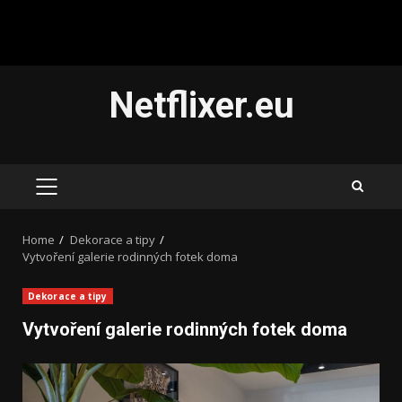
Skip
Netflixer.eu
to
content
PRIMARY
MENU
Home
Dekorace a tipy
Vytvoření galerie rodinných fotek doma
Dekorace a tipy
Vytvoření galerie rodinných fotek doma