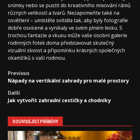
snímky nebo se pustit do kreativního mixování rámů
různých velikostí a tvarů. Nezapomeňte také na
osvětlení – umístěte svítidla tak, aby byly fotografie
dobře osvícené a vynikaly ve svém plném lesku. S
trochou fantazie a vkusu může vaše osobní galerie
rodinných fotek doma představovat skutečný
vizuální skvost a připomínku krásných společných
okamžiků s vaší rodinou.
Post
Previous
Nápady na vertikální zahrady pro malé prostory
navigation
Další
Jak vytvořit zahradní cestičky a chodníky
SOUVISEJÍCÍ PŘÍBĚHY