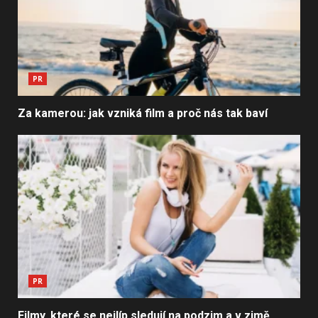
PR
Za kamerou: jak vzniká film a proč nás tak baví
PR
Filmy, které se nejlíp sledují na podzim a v zimě