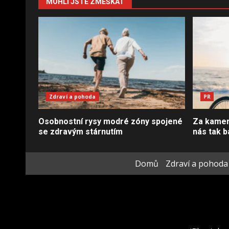
MOHLI JSTE ZMEŠKAT
Zdraví a pohoda
PR
Osobnostní rysy modré zóny spojené
Za kamero
se zdravým stárnutím
nás tak b
Domů
Zdraví a pohoda