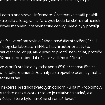
i data a analyzovali informace. Účastníci ve studii použili
uje jídlo z fotografií a čárových kódů ke sběru nutričních
ržovali manuální potravinářské deníky (údaje byly později
 s frekvencí potravin a 24hodinové dietní stažení,“ řekl
miologické laboratoři EPFL a hlavní autor příspěvku.
 všechno, co jíjí, ale v praxi to prostě není dělat, protože
můžeme tento sběr dat dělat ve velkém měřítku.“
ze vzorků stolice a byl schopen s 85% přesností říct, co
. To také znamená, že analýza strojového učení by mohla
draví střev.
ou někteří z předních světových odborníků na mikrobiomový
ní těchto dat ze vzorku stolice je relativně snadné, ale
to údaje, které bylo náročné shromažďovat.“