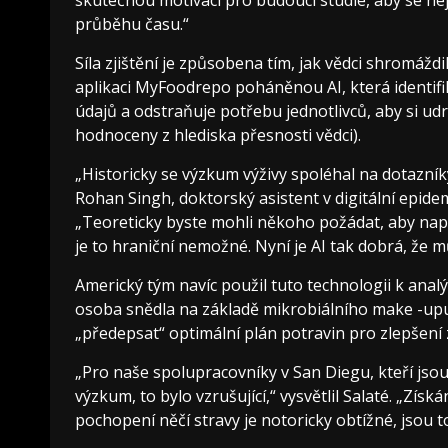
průběhu času.“
Síla zjištění je způsobena tím, jak vědci shromáždil
aplikaci MyFoodrepo poháněnou AI, která identifik
údajů a odstraňuje potřebu jednotlivců, aby si ud
hodnoceny z hlediska přesnosti vědci).
„Historicky se výzkum výživy spoléhal na dotazníky
Rohan Singh, doktorský asistent v digitální epide
„Teoreticky byste mohli někoho požádat, aby napsal
je to hraniční nemožné. Nyní je AI tak dobrá, že 
Americký tým navíc použil tuto technologii k analý
osoba snědla na základě mikrobiálního make -upu
„předepsat“ optimální plán potravin pro zlepšení z
„Pro naše spolupracovníky v San Diegu, kteří js
výzkum, to bylo vzrušující,“ vysvětlil Salaté. „Získá
pochopení něčí stravy je notoricky obtížné, jsou 