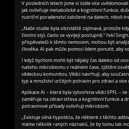
V posledních letech jsme si stále více uvědomovali
jak ovlivňuje metabolické a kognitivní funkce, duš
nutriční poradenství založené na datech, nikoli tr
„Naše studie byla obzvláště zajímavá, protože kd
životní styl, často se vyvíjejí postupně,“ řekl Sing
přispěvatelů k těmto nemocem, mohou být analýzy, 
člověka. AI pak může pomoci lidem ponutit, aby o
I když bychom mohli být nějaký čas daleko od osob
našeho mikrobiomu v reálném čase, zjištění osvětl
vědeckou komunitou. Vědci navrhují, aby současn
typ a množství určitých potravin pro zdraví a více
Aplikace AI – která byla vytvořena vědci EPFL – se
zaměřuje na zdraví střeva a kognitivní funkce a 
potravinové přísady ovlivňují mikrobiom.
„Existuje silná hypotéza, že některé z těchto adit
máme několik raných náznaků, že by tomu tak mohlo