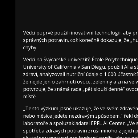
Vědci poprvé použili inovativní technologii, aby 
správných potravin, což konečně dokazuje, že „hu
chyby.
Vědci na Švýcarské univerzitě École Polytechnique
University of California v San Diegu, použili AI a 
zdraví, analyzovali nutriční údaje o 1 000 účastnícíc
že nejde jen o zahrnutí ovoce, zeleniny a zrna ve v
potvrzuje, že známá rada „pět slouží denně“ ovoce 
místě.
„Tento výzkum jasně ukazuje, že ve svém zdravé
nebo měsíce jedete nezdravým způsobem,“ řekl doc
laboratoře a spoluzakladatel EPFL AI Center. „Ve 
spotřeba zdravých potravin zruší mnoho z jejich 
skutečnou motivaci pro budoucí studie, aby se nejen 