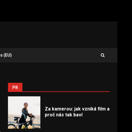
s (EU)
PR
Za kamerou: jak vzniká film a
proč nás tak baví