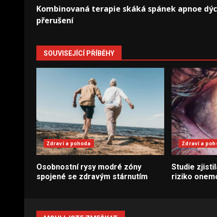
Post
Kombinovaná terapie skáká spánek apnoe dýc
navigation
přerušení
SOUVISEJÍCÍ PŘÍBĚHY
Zdraví a pohoda
Zdraví a po
Osobnostní rysy modré zóny
Studie zjisti
spojené se zdravým stárnutím
riziko onem