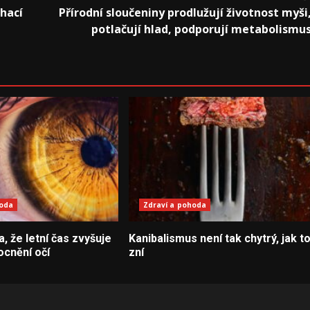
hací
Přírodní sloučeniny prodlužují životnost myši
potlačují hlad, podporují metabolismu
hoda
Zdraví a pohoda
la, že letní čas zvyšuje
Kanibalismus není tak chytrý, jak t
ocnění očí
zní