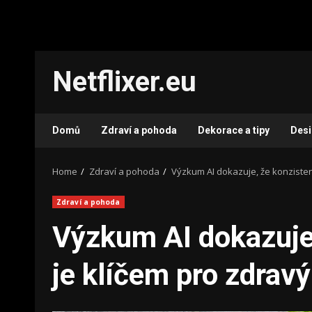
Skip
Netflixer.eu
to
content
Domů
Zdraví a pohoda
Dekorace a tipy
Des
Home
Zdraví a pohoda
Výzkum AI dokazuje, že konzisten
Zdraví a pohoda
Výzkum AI dokazuje,
je klíčem pro zdrav