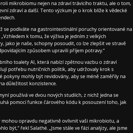
 roli mikrobiomu nejen na zdraví trávicího traktu, ale o tom,
evní zdraví a další. Tento výzkum je o krok blíže k vědecké
endech.
yž se podíváte na gastrointestinální poruchy orientované na
h. „Vzhledem k tomu, že výživa je jedním z velkých
jako je naše, schopny posoudit, co lze zlepšit ve stravě
dpovídajícím způsobem upravili příjem potravy.“
ního toalety AI, která nabízí zpětnou vazbu o zdraví
ují potřebu nutričních politik, aby udržovaly krok s
é pokyny mohly být revidovány, aby se méně zaměřily na
 na důležitost konzistence.
 nyní používá ve dvou nových studiích, z nichž jedna se
druhá pomocí funkce čárového kódu k posouzení toho, jak
iv mohou opravdu negativně ovlivnit vaši mikrobiotu, a
 být,“ řekl Salathé. „Jsme stále ve fázi analýzy, ale jsme