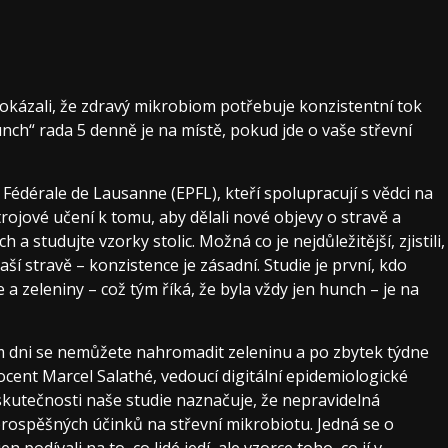
prokázali, že zdravý mikrobiom potřebuje konzistentní tok
nch“ rada 5 denně je na místě, pokud jde o vaše střevní
 Fédérale de Lausanne (EPFL), kteří spolupracují s vědci na
strojové učení k tomu, aby dělali nové objevy o stravě a
h a studujte vzorky stolic. Možná co je nejdůležitější, zjistili,
aší stravě – konzistence je zásadní. Studie je první, kdo
a zeleniny – což tým říká, že byla vždy jen hunch – je na
m dni se nemůžete nahromadit zeleninu a po zbytek týdne
ent Marcel Salathé, vedoucí digitální epidemiologické
skutečnosti naše studie naznačuje, že nepravidelná
prospěšných účinků na střevní mikrobiotu. Jedná se o
podívali na to, co lidé jedí, ale vzorce toho, co jí v