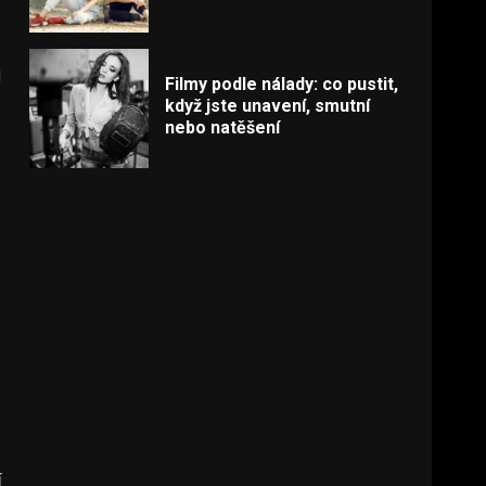
l
Filmy podle nálady: co pustit,
když jste unavení, smutní
nebo natěšení
í